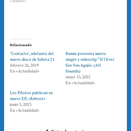
a
a
Cargando...
r
r
a
a
c
c
o
o
m
m
p
p
a
a
r
r
t
t
i
i
r
r
e
e
Relacionado
n
n
T
F
‘Contacto’, adelanto del
Rumia presenta nuevo
w
a
i
c
nuevo disco de Julieta 21
single y videoclip “If I Ever
t
e
t
b
febrero 26, 2019
See You Again» (All
e
o
En «Actualidad»
Sounds)
r
o
(
k
mayo 13, 2022
S
(
e
S
En «Actualidad»
a
e
b
a
r
b
Los Pilotos publican su
e
r
nuevo EP, «Reboot»
e
e
n
e
junio 5, 2023
u
n
n
u
En «Actualidad»
a
n
v
a
e
v
n
e
t
n
a
t