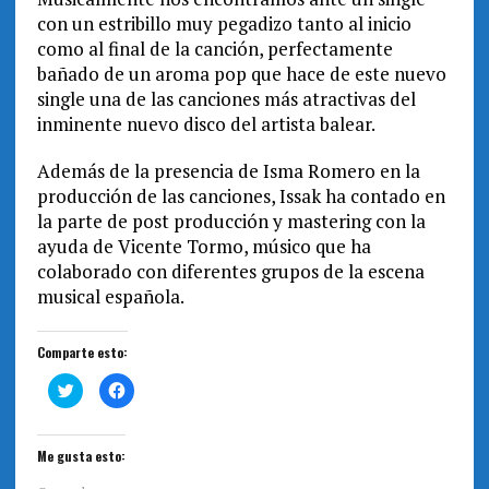
con un estribillo muy pegadizo tanto al inicio
como al final de la canción, perfectamente
bañado de un aroma pop que hace de este nuevo
single una de las canciones más atractivas del
inminente nuevo disco del artista balear.
Además de la presencia de Isma Romero en la
producción de las canciones, Issak ha contado en
la parte de post producción y mastering con la
ayuda de Vicente Tormo, músico que ha
colaborado con diferentes grupos de la escena
musical española.
Comparte esto:
H
H
a
a
z
z
c
c
l
l
i
i
Me gusta esto:
c
c
p
p