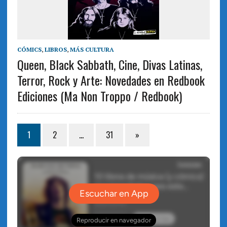
CÓMICS
,
LIBROS
,
MÁS CULTURA
Queen, Black Sabbath, Cine, Divas Latinas,
Terror, Rock y Arte: Novedades en Redbook
Ediciones (Ma Non Troppo / Redbook)
1
2
…
31
»