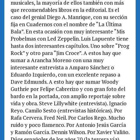
musicales, la mayoría de ellos también con más
que recomendables libros en la editorial. Es el
caso del genial Diego A. Manrique, con su sección
fija en Cuadernos con el nombre de “La Última
Bala”. En esta ocasión con muy interesante “Mis
Probelmas con Led Zeppelin. Luis Lapuente tiene
hasta dos interesantes capítulos. Uno sobre “Prog
Rock” y otro para “Jim Croce”. A estos hay que
sumar a Arancha Moreno con una muy
interesante entrevista a Amparo Sánchez o
Eduardo Izquierdo, con un excelente repaso a
Dave Edmunds. A esto hay que sumar Woody
Guthrie por Felipe Cabrerizo y con gran foto del
bardo en la portada, con amplio reportaje sobre
vida y obra. Steve Lillywhite (entrevista). Ignacio
Reyo. Camilo Sesto (entrevistas históricas). Por
Rafa Cervera. Fred Neil. Por Carlos Rego. Mucho
ruido y poco flamenco. Por Antonio Jesús García
y Ramón García. Dennis Wilson. Por Xavier Valiño.
Dúos españoles de los años 70 (la tercera vía).