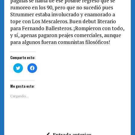
páginas se habla de ese posible regreso que se
rumoreo en los 90, pero que no sucedió pues
Strummer estaba involucrado y enamorado a
tope con Los Mescaleros. Buen debut literario
para Fernando Ballesteros. ¡Rompieron con todo,
y sí, apenas pagaron peajes comerciales, aunque
para algunos fueran comunistas filosóficos!
Comparte esto:
H
H
a
a
z
z
c
c
l
l
i
i
Me gusta esto:
c
c
p
p
a
a
Cargando...
r
r
a
a
c
c
o
o
m
m
p
p
a
a
r
r
t
t
i
i
Entrada anterior