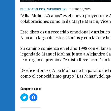
PUBLICADO POR:
WEBORPHEO
ENERO 16, 2025
“Alba Molina 25 años” es el nuevo proyecto de 
colaboraciones como la de Mayte Martín, Vicent
Este disco es un recorrido emocional y artísti
Alba a lo largo de estos 25 años y con las que b
Su camino comienza en el año 1998 con el lanza
legendario Manuel Molina, junto a Alejandro Sanz
le otorgan el premio a “Artista Revelación” en l
Desde entonces, Alba Molina no ha parado de tr
como el conocidísimo grupo “Las Niñas”, del que
Comparte esto:
H
H
a
a
z
z
c
c
l
l