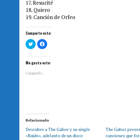
17. Resucité
18. Quiero
19. Canción de Orfeo
Comparte esto:
H
H
a
a
z
z
c
c
l
l
i
i
Me gusta esto:
c
c
p
p
a
a
Cargando...
r
r
a
a
c
c
o
o
m
m
p
p
a
a
r
r
t
t
i
i
r
r
e
e
Relacionado
n
n
T
F
Descubre a The Gabor y su single
The Gabor presen
w
a
i
c
«Ruido», adelanto de un disco
canciones que fo
t
e