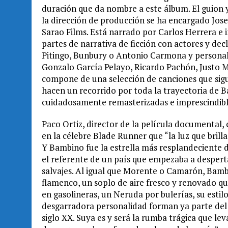
duración que da nombre a este álbum. El guion y
la dirección de producción se ha encargado Jos
Sarao Films. Está narrado por Carlos Herrera e 
partes de narrativa de ficción con actores y de
Pitingo, Bunbury o Antonio Carmona y personal
Gonzalo García Pelayo, Ricardo Pachón, Justo M
compone de una selección de canciones que sigu
hacen un recorrido por toda la trayectoria de 
cuidadosamente remasterizadas e imprescindible
Paco Ortiz, director de la película documental, 
en la célebre Blade Runner que “la luz que brill
Y Bambino fue la estrella más resplandeciente 
el referente de un país que empezaba a desperta
salvajes. Al igual que Morente o Camarón, Bam
flamenco, un soplo de aire fresco y renovado que 
en gasolineras, un Neruda por bulerías, su estilo
desgarradora personalidad forman ya parte del m
siglo XX. Suya es y será la rumba trágica que l