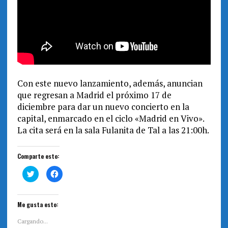
Con este nuevo lanzamiento, además, anuncian
que regresan a Madrid el próximo 17 de
diciembre para dar un nuevo concierto en la
capital, enmarcado en el ciclo «Madrid en Vivo».
La cita será en la sala Fulanita de Tal a las 21:00h.
Comparte esto:
H
H
a
a
z
z
c
c
l
l
i
i
Me gusta esto:
c
c
p
p
a
a
Cargando...
r
r