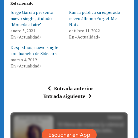
e
e
Relacionado
n
n
T
F
Jorge García presenta
Rumia publica su esperado
w
a
i
c
nuevo single, titulado
nuevo álbum «Forget Me
t
e
t
b
‘Moneda al aire’
Not»
e
o
enero 5, 2021
octubre 11, 2022
r
o
(
k
En «Actualidad»
En «Actualidad»
S
(
e
S
a
e
Despistaos, nuevo single
b
a
r
b
con Juancho de Sidecars
e
r
marzo 4, 2019
e
e
n
e
En «Actualidad»
u
n
n
u
a
n
v
a
e
v
n
e
Entrada anterior
t
n
a
t
Entrada siguiente
n
a
a
n
n
a
u
n
e
u
v
e
a
v
)
a
)