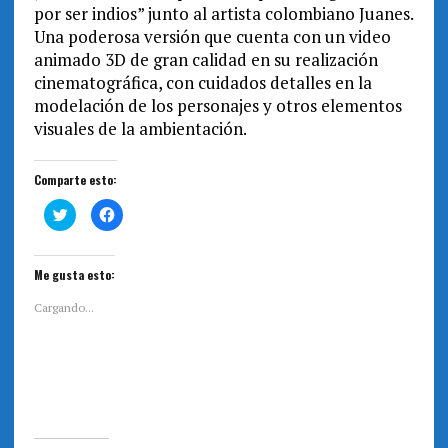
por ser indios” junto al artista colombiano Juanes.
Una poderosa versión que cuenta con un video
animado 3D de gran calidad en su realización
cinematográfica, con cuidados detalles en la
modelación de los personajes y otros elementos
visuales de la ambientación.
Comparte esto:
H
H
a
a
z
z
c
c
l
l
i
i
Me gusta esto:
c
c
p
p
a
a
Cargando...
r
r
a
a
c
c
o
o
m
m
p
p
a
a
r
r
t
t
i
i
r
r