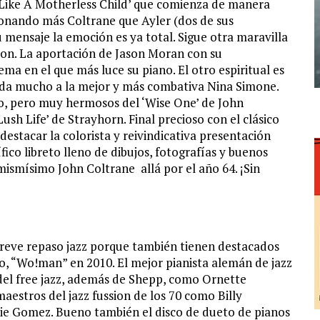
Like A Motherless Child’ que comienza de manera
onando más Coltrane que Ayler (dos de sus
u mensaje la emoción es ya total. Sigue otra maravilla
gton. La aportación de Jason Moran con su
ma en el que más luce su piano. El otro espiritual es
erda mucho a la mejor y más combativa Nina Simone.
o, pero muy hermosos del ‘Wise One’ de John
ush Life’ de Strayhorn. Final precioso con el clásico
stacar la colorista y reivindicativa presentación
ico libreto lleno de dibujos, fotografías y buenos
ismísimo John Coltrane allá por el año 64. ¡Sin
reve repaso jazz porque también tienen destacados
o, “Wo!man” en 2010. El mejor pianista alemán de jazz
a del free jazz, además de Shepp, como Ornette
aestros del jazz fussion de los 70 como Billy
e Gomez. Bueno también el disco de dueto de pianos