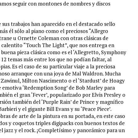
íamos seguir con montones de nombres y discos
e sus trabajos han aparecido en el destacado sello
más él sólo al piano como el preciosos “Allegro
trane u Ornette Coleman con otras clásicas de
 calentito “Touch The Light”, que nos entrega en
a buena pieza clásica como es el ‘Allegretto, Symphony
 12 temas más entre los que no podían faltar, al
s. Es el caso de su particular viaje a la preciosa
ermoso arranque con una joya de Mal Waldron. Mucha
 Zawinul, Milton Nascimento o el ‘Stardust’ de Hoagy
re emotiva ‘Redemption Song’ de Bob Marley para
ién el gran ‘Fever’, popularizado por Elvis Presley o
rsión también del ‘Purple Rain’ de Prince y magnífico
rbieri y el gigante Bill Evans y su ‘Peace Piece’.
ras de arte de la pintura en su portada, en este caso
dos y coquetos triples digipacks con buenos textos de
el jazz y el rock. ¡Completísimo y panorámico para un