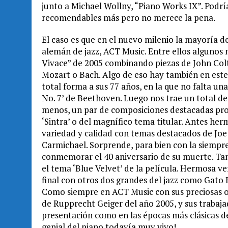
junto a Michael Wollny, “Piano Works IX”. Podr
recomendables más pero no merece la pena.
El caso es que en el nuevo milenio la mayoría d
alemán de jazz, ACT Music. Entre ellos algunos 
Vivace” de 2005 combinando piezas de John Col
Mozart o Bach. Algo de eso hay también en este
total forma a sus 77 años, en la que no falta un
No. 7’ de Beethoven. Luego nos trae un total de
menos, un par de composiciones destacadas propia
‘Sintra’ o del magnífico tema titular. Antes h
variedad y calidad con temas destacados de Joe
Carmichael. Sorprende, para bien con la siemp
conmemorar el 40 aniversario de su muerte. Tamb
el tema ‘Blue Velvet’ de la película. Hermosa ve
final con otros dos grandes del jazz como Gato Ba
Como siempre en ACT Music con sus preciosas ob
de Rupprecht Geiger del año 2005, y sus trabaja
presentación como en las épocas más clásicas d
genial del piano todavía muy vivo!