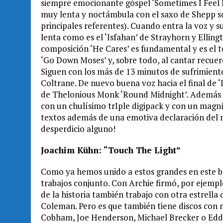
siempre emocionante góspel ‘Sometimes I Feel 
muy lenta y noctámbula con el saxo de Shepp s
principales referentes). Cuando entra la voz y s
lenta como es el ‘Isfahan’ de Strayhorn y Ellin
composición ‘He Cares’ es fundamental y es el te
‘Go Down Moses’ y, sobre todo, al cantar recu
Siguen con los más de 13 minutos de sufrimient
Coltrane. De nuevo buena voz hacia el final de ‘L
de Thelonious Monk ‘Round Midnight’. Además de
con un chulísimo trIple digipack y con un magníf
textos además de una emotiva declaración del m
desperdicio alguno!
Joachim Kühn: “Touch The Light”
Como ya hemos unido a estos grandes en este b
trabajos conjunto. Con Archie firmó, por ejempl
de la historia también trabajo con otra estrell
Coleman. Pero es que también tiene discos con m
Cobham, Joe Henderson, Michael Brecker o Eddi