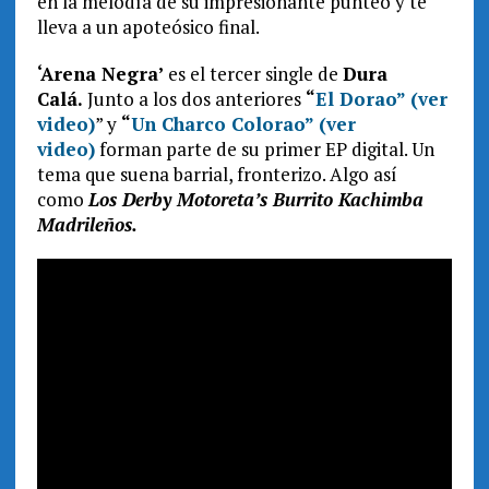
en la melodía de su impresionante punteo y te
lleva a un apoteósico final.
‘Arena Negra’
es el tercer single de
Dura
Calá.
Junto a los dos anteriores
“
El Dorao”
(ver
video)
” y
“
Un
Charco Colorao”
(ver
video)
forman parte de su primer EP digital. Un
tema que suena barrial, fronterizo. Algo así
como
Los Derby Motoreta’s Burrito Kachimba
Madrileños.