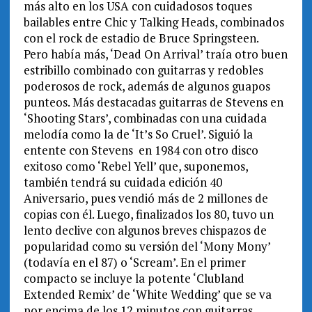
más alto en los USA con cuidadosos toques
bailables entre Chic y Talking Heads, combinados
con el rock de estadio de Bruce Springsteen.
Pero había más, ‘Dead On Arrival’ traía otro buen
estribillo combinado con guitarras y redobles
poderosos de rock, además de algunos guapos
punteos. Más destacadas guitarras de Stevens en
‘Shooting Stars’, combinadas con una cuidada
melodía como la de ‘It’s So Cruel’. Siguió la
entente con Stevens en 1984 con otro disco
exitoso como ‘Rebel Yell’ que, suponemos,
también tendrá su cuidada edición 40
Aniversario, pues vendió más de 2 millones de
copias con él. Luego, finalizados los 80, tuvo un
lento declive con algunos breves chispazos de
popularidad como su versión del ‘Mony Mony’
(todavía en el 87) o ‘Scream’. En el primer
compacto se incluye la potente ‘Clubland
Extended Remix’ de ‘White Wedding’ que se va
por encima de los 12 minutos con guitarras