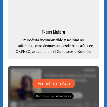
r
b
e
r
e
e
n
e
u
n
n
u
a
n
v
a
e
v
n
e
Txema Mañeru
t
n
a
t
n
a
a
Periodista incombustible y melómano
n
n
a
desaforado, como demuestra desde hace años en
u
n
e
u
ORPHEO, así como en El Giradiscos o Ruta 66.
v
e
a
v
)
a
)