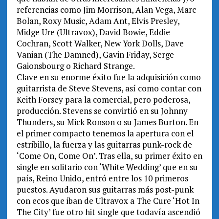
referencias como Jim Morrison, Alan Vega, Marc
Bolan, Roxy Music, Adam Ant, Elvis Presley,
Midge Ure (Ultravox), David Bowie, Eddie
Cochran, Scott Walker, New York Dolls, Dave
Vanian (The Damned), Gavin Friday, Serge
Gaionsbourg o Richard Strange.
Clave en su enorme éxito fue la adquisición como
guitarrista de Steve Stevens, así como contar con
Keith Forsey para la comercial, pero poderosa,
producción. Stevens se convirtió en su Johnny
Thunders, su Mick Ronson o su James Burton. En
el primer compacto tenemos la apertura con el
estribillo, la fuerza y las guitarras punk-rock de
‘Come On, Come On’. Tras ella, su primer éxito en
single en solitario con ‘White Wedding’ que en su
país, Reino Unido, entró entre los 10 primeros
puestos. Ayudaron sus guitarras más post-punk
con ecos que iban de Ultravox a The Cure ‘Hot In
The City’ fue otro hit single que todavía ascendió