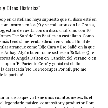
 y Otras Historias”
 pop en castellano haya supuesto que su disco esté en
e comenzaron en los 90 y se codearon con La Granja,
g, están de vuelta con un disco chulísimo con 10
Comes The Sun’ de Los Beatles en castellano. Como
emás tendrá merecida edición en vinilo al final del
ular arranque como ‘Dije Cara y Eso Salió’ en la que
os Airbag. Algún buen toque sixties en ‘Si Sabes Que
coros de Ángela Dalton en ‘Canción del Verano’ o en
pop en ‘El Paciente Cero’ y genial estribillo
n la destacada ‘No Te Preocupes Por Mi’. ¡No me
de la partida!
ar un disco que ya tiene unos cuantos meses. Es el
r el legendario músico, compositor y productor Dom