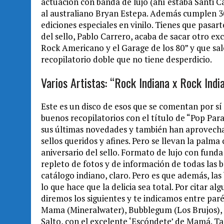
actuación con banda de lujo (ahí estaba Santi C
al australiano Bryan Estepa. Además cumplen 3
ediciones especiales en vinilo. Tienes que pasar
del sello, Pablo Carrero, acaba de sacar otro e
Rock Americano y el Garage de los 80” y que s
recopilatorio doble que no tiene desperdicio.
Varios Artistas: “Rock Indiana x Rock Indi
Este es un disco de esos que se comentan por sí
buenos recopilatorios con el título de “Pop Par
sus últimas novedades y también han aprovecha
sellos queridos y afines. Pero se llevan la palma
aniversario del sello. Formato de lujo con funda
repleto de fotos y de información de todas las 
catálogo indiano, claro. Pero es que además, las
lo que hace que la delicia sea total. Por citar a
diremos los siguientes y te indicamos entre par
Mama (Mineralwater), Bubblegum (Los Brujos), 
Salto, con el excelente ‘Escóndete’ de Mamá. T