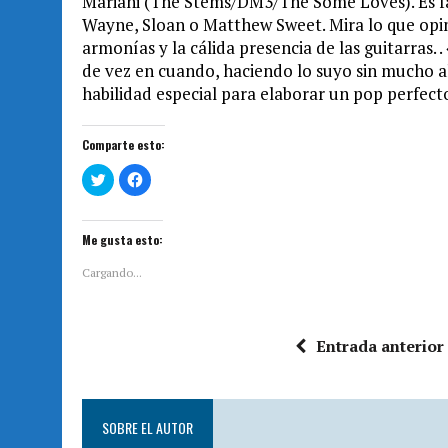
Mariani (The Stems/DM3/The Some Loves). Es fá
Wayne, Sloan o Matthew Sweet. Mira lo que opin
armonías y la cálida presencia de las guitarras. 
de vez en cuando, haciendo lo suyo sin mucho a
habilidad especial para elaborar un pop perfecto
Comparte esto:
H
H
a
a
z
z
c
c
l
l
i
i
Me gusta esto:
c
c
p
p
a
a
Cargando...
r
r
a
a
c
c
o
o
m
m
Entrada anterior
p
p
a
a
r
r
t
t
i
i
r
r
e
e
SOBRE EL AUTOR
n
n
T
F