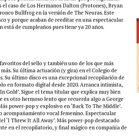
Es el caso de Los Hermanos Dalton (Protones), Bryan
Bronco Bullfrog en la versión de The Neuras. Este
co y porque acaban de reeditar en una espectacular
én está de cumpleaños pues tiene ya 20 años.
 favoritos del sello y también uno de los que más
e más. Su última actuación (y gira) en el Colegio de
. Su último disco es una excepcional recopilación de
olo en formato digital desde 2020. Arranca intimista,
In Gold’. Sigue el tema titular que explica muy bien
ue es otro hermoso lento que recuerda algo a George
 Más power-pop y explosivo en ‘Back To The Middle’.
uapo acompañamiento vocal femenino. Espectacular
del ‘I Threw It All Away’. Más power-pop destacado
nte en el recopilatorio, y final mágico en compañía de