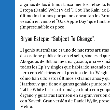
algunos de los últimos lanzamientos del sello. 
Estepa (Daniel Wylie) y del ‘I Got The Rain’ de 
último lo citamos porque nos encantan los Bron
versión en vinilo el “Oak Apple Day” que tambi
¡Imprescindible es poco!
Bryan Estepa: “Subject To Change”.
El genio australiano es uno de nuestros artistas
discos tiene publicados en el sello, sino es el qu
Abogados de Bilbao fue una gozada, una vez más
todos los Ep´s y singles que había ido sacando s
pero con eléctricas en el precioso lento ‘Weight 
cómo han sido estos últimos extraños años y q
Harrison y que tiene algunos geniales punteos.
‘Little White Lie’ es otro mágico lento con g
órgano y guitarras Harrison en su gran versión 
con ‘Saved’. Gran versión de Daniel Wylie, prese
Melita.