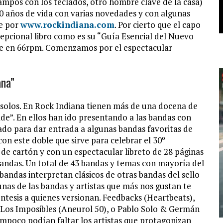
ampos con los teclados, otro hombre clave de la casa)
0 años de vida con varias novedades y con algunas
te por
www.rockindiana.com
. Por cierto que el capo
xcepcional libro como es su “Guía Esencial del Nuevo
ale en 66rpm. Comenzamos por el espectacular
ana”
 solos. En Rock Indiana tienen más de una docena de
ade”. En ellos han ido presentando a las bandas con
do para dar entrada a algunas bandas favoritas de
 con este doble que sirve para celebrar el 30º
 de cartón y con un espectacular libreto de 28 páginas
bandas. Un total de 43 bandas y temas con mayoría del
 bandas interpretan clásicos de otras bandas del sello
lgunas de las bandas y artistas que más nos gustan te
éntesis a quienes versionan. Feedbacks (Heartbeats),
Los Imposibles (Aneurol 50), o Pablo Solo & Germán
ampoco podían faltar los artistas que protagonizan