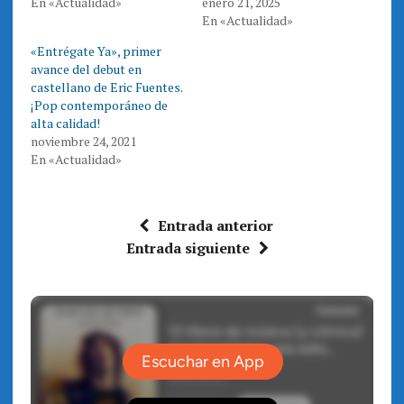
En «Actualidad»
enero 21, 2025
r
o
(
k
En «Actualidad»
S
(
e
S
a
e
«Entrégate Ya», primer
b
a
r
b
avance del debut en
e
r
castellano de Eric Fuentes.
e
e
n
e
¡Pop contemporáneo de
u
n
n
u
alta calidad!
a
n
noviembre 24, 2021
v
a
e
v
En «Actualidad»
n
e
t
n
a
t
n
a
a
n
n
a
Entrada anterior
u
n
e
u
Entrada siguiente
v
e
a
v
)
a
)