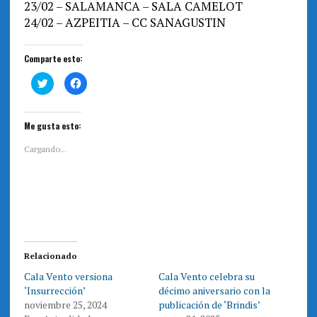
23/02 – SALAMANCA – SALA CAMELOT
24/02 – AZPEITIA – CC SANAGUSTIN
Comparte esto:
H
H
a
a
z
z
c
c
l
l
i
i
Me gusta esto:
c
c
p
p
a
a
Cargando...
r
r
a
a
c
c
o
o
m
m
p
p
a
a
r
r
t
t
i
i
r
r
e
e
Relacionado
n
n
T
F
Cala Vento versiona
Cala Vento celebra su
w
a
i
c
‘Insurrección’
décimo aniversario con la
t
e
t
b
noviembre 25, 2024
publicación de ‘Brindis’
e
o