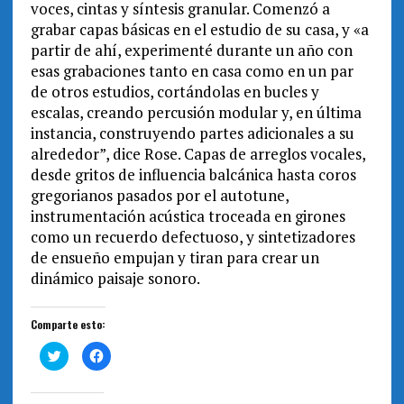
voces, cintas y síntesis granular. Comenzó a
grabar capas básicas en el estudio de su casa, y «a
partir de ahí, experimenté durante un año con
esas grabaciones tanto en casa como en un par
de otros estudios, cortándolas en bucles y
escalas, creando percusión modular y, en última
instancia, construyendo partes adicionales a su
alrededor”, dice Rose. Capas de arreglos vocales,
desde gritos de influencia balcánica hasta coros
gregorianos pasados por el autotune,
instrumentación acústica troceada en girones
como un recuerdo defectuoso, y sintetizadores
de ensueño empujan y tiran para crear un
dinámico paisaje sonoro.
Comparte esto:
H
H
a
a
z
z
c
c
l
l