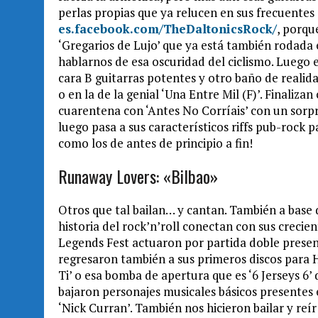
perlas propias que ya relucen en sus frecuentes
es.facebook.com/The
DaltonicsRock/
, porqu
‘Gregarios de Lujo’ que ya está también rodada
hablarnos de esa oscuridad del ciclismo. Luego el
cara B guitarras potentes y otro baño de realida
o en la de la genial ‘Una Entre Mil (F)’. Finaliza
cuarentena con ‘Antes No Corríais’ con un sorp
luego pasa a sus característicos riffs pub-rock
como los de antes de principio a fin!
Runaway Lovers: «Bilbao»
Otros que tal bailan… y cantan. También a base d
historia del rock’n’roll conectan con sus crecie
Legends Fest actuaron por partida doble presen
regresaron también a sus primeros discos para
Ti’ o esa bomba de apertura que es ‘6 Jerseys 
bajaron personajes musicales básicos presentes 
‘Nick Curran’. También nos hicieron bailar y reír