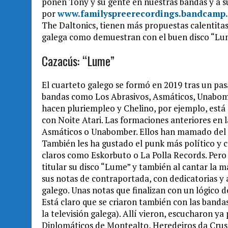
ponen Tony y su gente en nuestras bandas y a su
por
www.familyspreerecordings.band
camp
The Daltonics, tienen más propuestas calentita
galega como demuestran con el buen disco “Lu
Cazacús: “Lume”
El cuarteto galego se formó en 2019 tras un pa
bandas como Los Abrasivos, Asmáticos, Unabom
hacen pluriempleo y Chelino, por ejemplo, está 
con Noite Atari. Las formaciones anteriores en 
Asmáticos o Unabomber. Ellos han mamado del ol
También les ha gustado el punk más político y 
claros como Eskorbuto o La Polla Records. Pero
titular su disco “Lume” y también al cantar la m
sus notas de contraportada, con dedicatorias y 
galego. Unas notas que finalizan con un lógico d
Está claro que se criaron también con las bandas
la televisión galega). Allí vieron, escucharon ya
Diplomáticos de Montealto, Heredeiros da Crus,