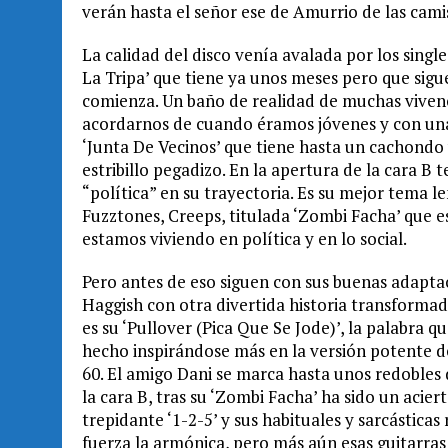
verán hasta el señor ese de Amurrio de las cam
La calidad del disco venía avalada por los sing
La Tripa’ que tiene ya unos meses pero que sigu
comienza. Un baño de realidad de muchas vivenc
acordarnos de cuando éramos jóvenes y con una
‘Junta De Vecinos’ que tiene hasta un cachondo v
estribillo pegadizo. En la apertura de la cara B 
“política” en su trayectoria. Es su mejor tema l
Fuzztones, Creeps, titulada ‘Zombi Facha’ que 
estamos viviendo en política y en lo social.
Pero antes de eso siguen con sus buenas adaptac
Haggish con otra divertida historia transformada 
es su ‘Pullover (Pica Que Se Jode)’, la palabra q
hecho inspirándose más en la versión potente d
60. El amigo Dani se marca hasta unos redobles 
la cara B, tras su ‘Zombi Facha’ ha sido un acie
trepidante ‘1-2-5’ y sus habituales y sarcásticas 
fuerza la armónica, pero más aún esas guitarras