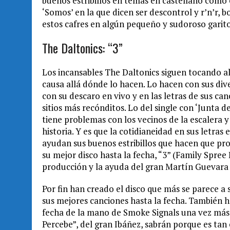
buenos estribillos en temas en castellano como 
‘Somos’ en la que dicen ser descontrol y r’n’r,
estos cafres en algún pequeño y sudoroso garit
The Daltonics: “3”
Los incansables The Daltonics siguen tocando a
causa allá dónde lo hacen. Lo hacen con sus div
con su descaro en vivo y en las letras de sus c
sitios más recónditos. Lo del single con ‘Junta 
tiene problemas con los vecinos de la escalera y 
historia. Y es que la cotidianeidad en sus letras
ayudan sus buenos estribillos que hacen que p
su mejor disco hasta la fecha, “3” (Family Spree
producción y la ayuda del gran Martín Guevara (
Por fin han creado el disco que más se parece a
sus mejores canciones hasta la fecha. También 
fecha de la mano de Smoke Signals una vez más.
Percebe”, del gran Ibáñez, sabrán porque es tan 