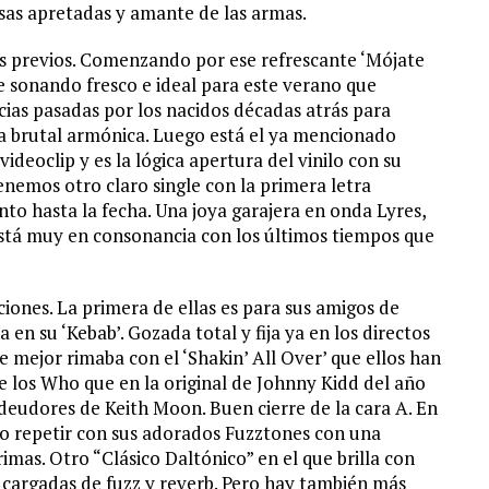
isas apretadas y amante de las armas.
les previos. Comenzando por ese refrescante ‘Mójate
e sonando fresco e ideal para este verano que
ias pasadas por los nacidos décadas atrás para
 brutal armónica. Luego está el ya mencionado
ideoclip y es la lógica apertura del vinilo con su
tenemos otro claro single con la primera letra
ento hasta la fecha. Una joya garajera en onda Lyres,
está muy en consonancia con los últimos tiempos que
iones. La primera de ellas es para sus amigos de
en su ‘Kebab’. Gozada total y fija ya en los directos
ue mejor rimaba con el ‘Shakin’ All Over’ que ellos han
e los Who que en la original de Johnny Kidd del año
deudores de Keith Moon. Buen cierre de la cara A. En
rto repetir con sus adorados Fuzztones con una
rimas. Otro “Clásico Daltónico” en el que brilla con
 cargadas de fuzz y reverb. Pero hay también más