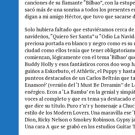
canciones de su flamante “Bilbao”, con la estup
sacó más de una sonrisa a todos los presentes en
digan a mi amigo Héctor, que tuvo que sacarse do
Solo hubiera faltado que estuviéramos cerca de
navideños, “Quiero Ser Santa” u “Odio La Navi
preciosa portada en blanco y negro como es su n
ciudad como ellos tenía que tener obligatoriam
comienzan, lógicamente con el tema ‘Bilbao’ qu
Buddy Holly y esos fantásticos coros doo wop ha
guiños a Eskorbuto, el Athletic, el Puppy y has
punteos destacados de un Carlos Beltrán que t
Enamoré’ (versión del ‘I Must Be Dreamin’’ de L
enérgico. Ecos a ‘La Bamba’ en la genial y simpá
voces al completo y que es tema ya destacado en
que dice su título. Puro r’n’r y homenaje a Chu
estilo de los Modern Lovers. Una maravilla ese 
Dion, Ricky Nelson o Smokey Robinson. Gypsy jaz
Una cara A que se grabó en los estudios Guitar