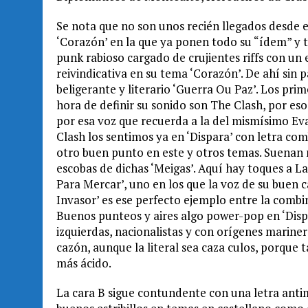
Se nota que no son unos recién llegados desde el
‘Corazón’ en la que ya ponen todo su “ídem” y 
punk rabioso cargado de crujientes riffs con un e
reivindicativa en su tema ‘Corazón’. De ahí sin
beligerante y literario ‘Guerra Ou Paz’. Los pri
hora de definir su sonido son The Clash, por esos
por esa voz que recuerda a la del mismísimo Eva
Clash los sentimos ya en ‘Dispara’ con letra co
otro buen punto en este y otros temas. Suenan 
escobas de dichas ‘Meigas’. Aquí hay toques a La
Para Mercar’, uno en los que la voz de su buen 
Invasor’ es ese perfecto ejemplo entre la combi
Buenos punteos y aires algo power-pop en ‘Disp
izquierdas, nacionalistas y con orígenes marine
cazón, aunque la literal sea caza culos, porque 
más ácido.
La cara B sigue contundente con una letra anti