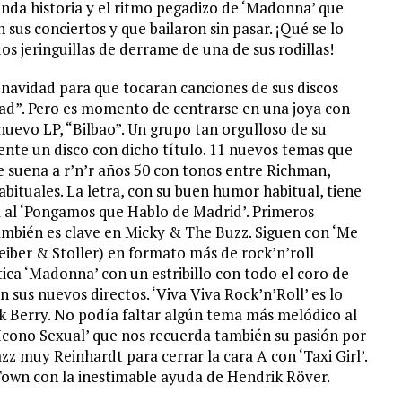
enda historia y el ritmo pegadizo de ‘Madonna’ que
 sus conciertos y que bailaron sin pasar. ¡Qué se lo
s jeringuillas de derrame de una de sus rodillas!
 navidad para que tocaran canciones de sus discos
dad”. Pero es momento de centrarse en una joya con
uevo LP, “Bilbao”. Un grupo tan orgulloso de su
ente un disco con dicho título. 11 nuevos temas que
e suena a r’n’r años 50 con tonos entre Richman,
bituales. La letra, con su buen humor habitual, tiene
ta al ‘Pongamos que Hablo de Madrid’. Primeros
ambién es clave en Micky & The Buzz. Siguen con ‘Me
eiber & Stoller) en formato más de rock’n’roll
tica ‘Madonna’ con un estribillo con todo el coro de
 sus nuevos directos. ‘Viva Viva Rock’n’Roll’ es lo
ck Berry. No podía faltar algún tema más melódico al
‘Icono Sexual’ que nos recuerda también su pasión por
z muy Reinhardt para cerrar la cara A con ‘Taxi Girl’.
 Town con la inestimable ayuda de Hendrik Röver.