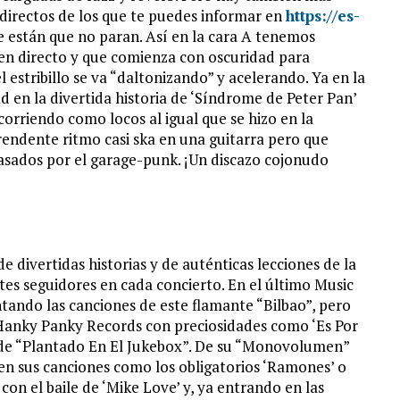
 directos de los que te puedes informar en
https://es-
e están que no paran. Así en la cara A tenemos
 en directo y que comienza con oscuridad para
 estribillo se va “daltonizando” y acelerando. Ya en la
d en la divertida historia de ‘Síndrome de Peter Pan’
n corriendo como locos al igual que se hizo en la
rendente ritmo casi ska en una guitarra pero que
 pasados por el garage-punk. ¡Un discazo cojonudo
e divertidas historias y de auténticas lecciones de la
ntes seguidores en cada concierto. En el último Music
tando las canciones de este flamante “Bilbao”, pero
 Hanky Panky Records con preciosidades como ‘Es Por
6’ de “Plantado En El Jukebox”. De su “Monovolumen”
en sus canciones como los obligatorios ‘Ramones’ o
 con el baile de ‘Mike Love’ y, ya entrando en las