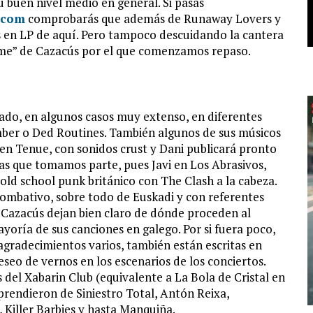
 buen nivel medio en general. Si pasas
.com
comprobarás que además de Runaway Lovers y
s en LP de aquí. Pero tampoco descuidando la cantera
me” de Cazacús por el que comenzamos repaso.
sado, en algunos casos muy extenso, en diferentes
ber o Ded Routines. También algunos de sus músicos
en Tenue, con sonidos crust y Dani publicará pronto
las que tomamos parte, pues Javi en Los Abrasivos,
d school punk británico con The Clash a la cabeza.
combativo, sobre todo de Euskadi y con referentes
 Cazacús dejan bien claro de dónde proceden al
ayoría de sus canciones en galego. Por si fuera poco,
agradecimientos varios, también están escritas en
eseo de vernos en los escenarios de los conciertos.
 del Xabarin Club (equivalente a La Bola de Cristal en
 prendieron de Siniestro Total, Antón Reixa,
 Killer Barbies y hasta Manquiña.