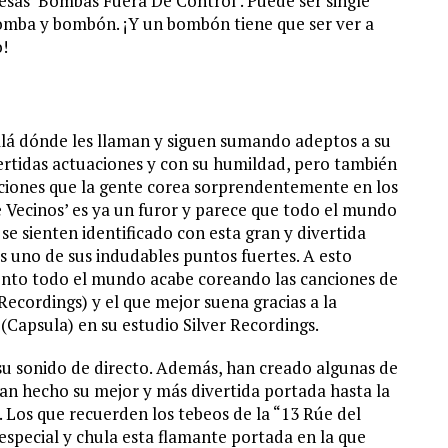
esas ‘Bombas Fuera De Control’. Puede ser single
 bomba y bombón. ¡Y un bombón tiene que ser ver a
o!
llá dónde les llaman y siguen sumando adeptos a su
ertidas actuaciones y con su humildad, pero también
anciones que la gente corea sorprendentemente en los
de Vecinos’ es ya un furor y parece que todo el mundo
se sienten identificado con esta gran y divertida
 es uno de sus indudables puntos fuertes. A esto
ronto todo el mundo acabe coreando las canciones de
 Recordings) y el que mejor suena gracias a la
Capsula) en su estudio Silver Recordings.
 su sonido de directo. Además, han creado algunas de
han hecho su mejor y más divertida portada hasta la
 Los que recuerden los tebeos de la “13 Rúe del
especial y chula esta flamante portada en la que