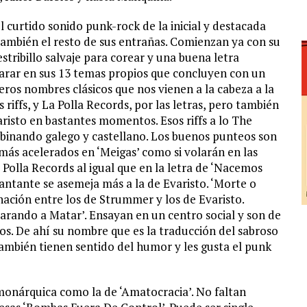
 curtido sonido punk-rock de la inicial y destacada
también el resto de sus entrañas. Comienzan ya con su
stribillo salvaje para corear y una buena letra
 parar en sus 13 temas propios que concluyen con un
meros nombres clásicos que nos vienen a la cabeza a la
 riffs, y La Polla Records, por las letras, pero también
risto en bastantes momentos. Esos riffs a lo The
mbinando galego y castellano. Los buenos punteos son
más acelerados en ‘Meigas’ como si volarán en las
 Polla Records al igual que en la letra de ‘Nacemos
cantante se asemeja más a la de Evaristo. ‘Morte o
nación entre los de Strummer y los de Evaristo.
arando a Matar’. Ensayan en un centro social y son de
ros. De ahí su nombre que es la traducción del sabroso
también tienen sentido del humor y les gusta el punk
monárquica como la de ‘Amatocracia’. No faltan