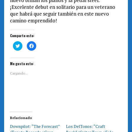
nuevo brillan los pianos y la pedal steel.
¡Excelente debut en solitario para un veterano
que habrá que seguir también en este nuevo
camino emprendido!
Comparte esto:
H
H
a
a
z
z
c
c
l
l
i
i
Me gusta esto:
c
c
p
p
a
a
Cargando...
r
r
a
a
c
c
o
o
m
m
p
p
a
a
r
r
t
t
i
i
r
r
e
e
Relacionado
n
n
T
F
Downpilot: “The Forecast”
Los DelTonos: “Craft
w
a
i
c