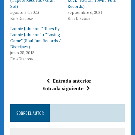
(Tapete Records / Gran
Rock” (Guitar Town / Folc
t
e
t
b
Sol)
Records)
e
o
agosto 24, 2023
septiembre 6, 2021
r
o
(
k
En «Discos»
En «Discos»
S
(
e
S
a
e
Lonnie Johnson: “Blues By
b
a
r
b
Lonnie Johnson” + “Losing
e
r
Game” (Soul Jam Records /
e
e
n
e
Distrijazz)
u
n
n
u
junio 28, 2018
a
n
En «Discos»
v
a
e
v
n
e
t
n
a
t
n
a
Entrada anterior
a
n
n
a
Entrada siguiente
u
n
e
u
v
e
a
v
)
a
)
SOBRE EL AUTOR