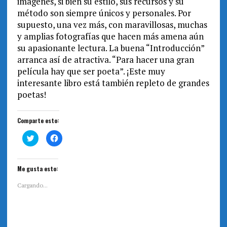
imágenes, si bien su estilo, sus recursos y su
método son siempre únicos y personales. Por
supuesto, una vez más, con maravillosas, muchas
y amplias fotografías que hacen más amena aún
su apasionante lectura. La buena “Introducción”
arranca así de atractiva. “Para hacer una gran
película hay que ser poeta”. ¡Este muy
interesante libro está también repleto de grandes
poetas!
Comparte esto:
H
H
a
a
z
z
c
c
l
l
i
i
Me gusta esto:
c
c
p
p
a
a
Cargando...
r
r
a
a
c
c
o
o
m
m
p
p