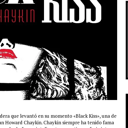
adera que levantó en su momento «Black Kiss», una de
gran Howard Chaykin. Chaykin siempre ha tenido fama