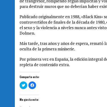
de trangresor, rompiendo reglas implícitas y vol
para destruir muros que no deberían haber exis
Publicado originalmente en 1988, «Black Kiss» 
controvertidos de finales de la década de 1980
el sexo y la violencia a niveles nunca antes vis
Dolmen.
Más tarde, tras años y años de espera, remató la
oculta de la primera miniserie.
Por primera vez en España, la edición integral d
repleta de contenido extra.
Comparte esto:
H
H
a
a
z
z
c
c
l
l
i
i
Me gusta esto:
c
c
p
p