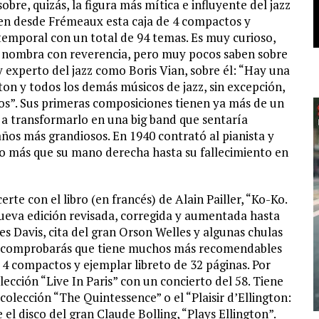
bre, quizás, la figura más mítica e influyente del jazz
raen desde Frémeaux esta caja de 4 compactos y
temporal con un total de 94 temas. Es muy curioso,
o nombra con reverencia, pero muy pocos saben sobre
y experto del jazz como Boris Vian, sobre él: “Hay una
ton y todos los demás músicos de jazz, sin excepción,
ros”. Sus primeras composiciones tienen ya más de un
o a transformarlo en una big band que sentaría
 años más grandiosos. En 1940 contrató al pianista y
lgo más que su mano derecha hasta su fallecimiento en
rte con el libro (en francés) de Alain Pailler, “Ko-Ko.
ueva edición revisada, corregida y aumentada hasta
es Davis, cita del gran Orson Welles y algunas chulas
ás comprobarás que tiene muchos más recomendables
 4 compactos y ejemplar libreto de 32 páginas. Por
ección “Live In Paris” con un concierto del 58. Tiene
lección “The Quintessence” o el “Plaisir d’Ellington:
 disco del gran Claude Bolling, “Plays Ellington”.