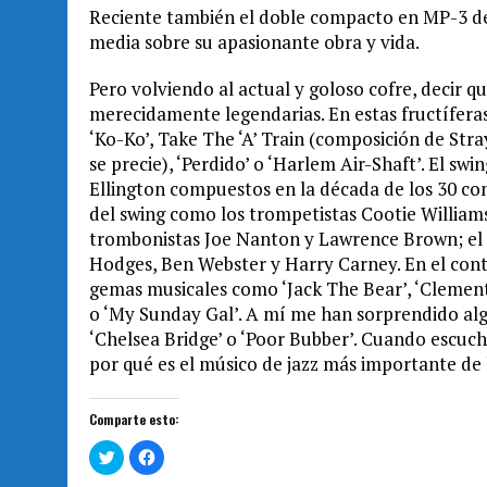
Reciente también el doble compacto en MP-3 de
media sobre su apasionante obra y vida.
Pero volviendo al actual y goloso cofre, decir 
merecidamente legendarias. En estas fructíferas
‘Ko-Ko’, Take The ‘A’ Train (composición de Stra
se precie), ‘Perdido’ o ‘Harlem Air-Shaft’. El s
Ellington compuestos en la década de los 30 co
del swing como los trompetistas Cootie Williams
trombonistas Joe Nanton y Lawrence Brown; el c
Hodges, Ben Webster y Harry Carney. En el con
gemas musicales como ‘Jack The Bear’, ‘Clementi
o ‘My Sunday Gal’. A mí me han sorprendido al
‘Chelsea Bridge’ o ‘Poor Bubber’. Cuando escu
por qué es el músico de jazz más importante de l
Comparte esto:
H
H
a
a
z
z