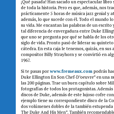
¡Qué pasada! Han sacado un espectacular libro so
de toda la historia. Pero es que, además, nos t
prácticamente 5 horas de música jazz genial y a
además, lo que sucede con él. Todo el mundo l
su vida. Me encantan las palabras de un escrito 
tal diferencia de envergadura entre Duke Elling
que uno se pregunta por qué se habla de los ot
siglo de vida. Pronto pasó de liderar su quintet
cátedra. En esta caja le tenemos, quizás, en sus
compositor Billy Strayhorn y se convirtió en a
1967.
Si te pasas por
www.fremeaux.com
podrás hace
Duke Ellington En Son Chef-D’oeuvre” en una n
las 200 páginas. Trae un buen capítulo sobre Mil
fotografías de todos los protagonistas. Adem
discos de Duke, además de este lujoso cofre con
ejemplo tiene su correspondiente disco de la Col
dos volúmenes dobles de la también estupenda co
The Duke And His Men”. También recomendable el