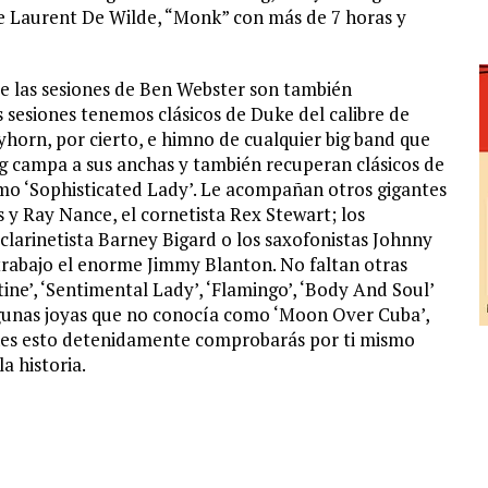
 Laurent De Wilde, “Monk” con más de 7 horas y
que las sesiones de Ben Webster son también
 sesiones tenemos clásicos de Duke del calibre de
yhorn, por cierto, e himno de cualquier big band que
wing campa a sus anchas y también recuperan clásicos de
mo ‘Sophisticated Lady’. Le acompañan otros gigantes
 y Ray Nance, el cornetista Rex Stewart; los
larinetista Barney Bigard o los saxofonistas Johnny
trabajo el enorme Jimmy Blanton. No faltan otras
ne’, ‘Sentimental Lady’, ‘Flamingo’, ‘Body And Soul’
gunas joyas que no conocía como ‘Moon Over Cuba’,
ches esto detenidamente comprobarás por ti mismo
a historia.