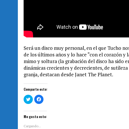
Será un disco muy personal, en el que Tucho no
de los últimos años y lo hace “con el corazón y
mimo y soltura (la grabación del disco ha sido 
dinámicas crecientes y decrecientes, de sutileza
granja, destacan desde Janet The Planet.
Comparte esto:
H
H
a
a
z
z
c
c
l
l
i
i
Me gusta esto:
c
c
p
p
a
a
Cargando...