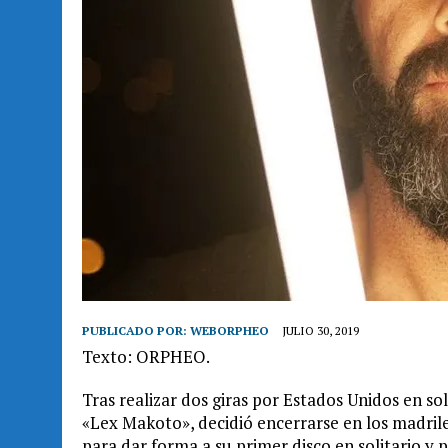
PUBLICADO POR:
WEBORPHEO
JULIO 30, 2019
Texto: ORPHEO.
Tras realizar dos giras por Estados Unidos en sol
«Lex Makoto», decidió encerrarse en los madril
para dar forma a su primer disco en solitario y