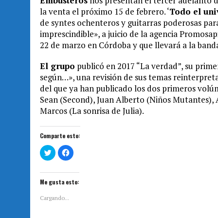
Embusteros
nos presentan el tercer adelanto d
la venta el próximo 15 de febrero. ‘
Todo el uni
de syntes ochenteros y guitarras poderosas par
imprescindible», a juicio de la agencia Promosap
22 de marzo en Córdoba y que llevará a la banda 
El grupo
publicó en 2017 “La verdad”, su prime
según…», una revisión de sus temas reinterpret
del que ya han publicado los dos primeros volúm
Sean (Second), Juan Alberto (Niños Mutantes), Al
Marcos (La sonrisa de Julia).
Comparte esto:
H
H
a
a
z
z
c
c
l
l
i
i
Me gusta esto:
c
c
p
p
a
a
Cargando...
r
r
a
a
c
c