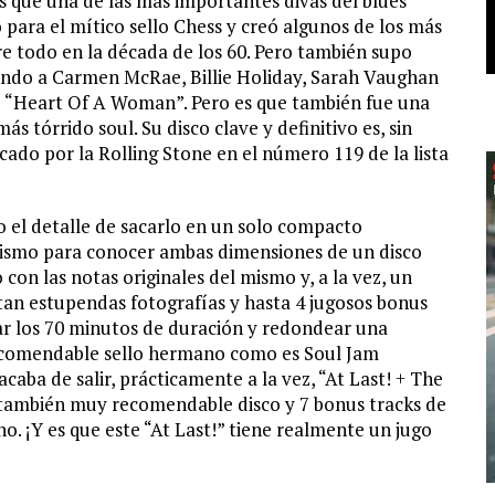
s que una de las más importantes divas del blues
ó para el mítico sello Chess y creó algunos de los más
re todo en la década de los 60. Pero también supo
nando a Carmen McRae, Billie Holiday, Sarah Vaughan
o “Heart Of A Woman”. Pero es que también fue una
 tórrido soul. Su disco clave y definitivo es, sin
ficado por la Rolling Stone en el número 119 de la lista
o el detalle de sacarlo en un solo compacto
mismo para conocer ambas dimensiones de un disco
 con las notas originales del mismo y, a la vez, un
tan estupendas fotografías y hasta 4 jugosos bonus
rar los 70 minutos de duración y redondear una
 recomendable sello hermano como es Soul Jam
acaba de salir, prácticamente a la vez, “At Last! + The
también muy recomendable disco y 7 bonus tracks de
no. ¡Y es que este “At Last!” tiene realmente un jugo