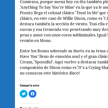
Comienza, porque suena hoy en día también pl
‘Anything To Say You’re Mine’ en la que ya le 
Pronto llega el colosal clásico ‘Trust In Me’ que
clásico, en este caso de Willie Dixon, como es 
destaca también la sección de viento. Tras ella e
cueras y esa tremenda voz penetrando muy dentr
pena y amor con unos coros subliminales. Igual 
versión en Mono.
Entre los Bonus sobresale su dueto en su tema 
Have You’ lleno de emoción soul y el gran clásic
Cream, ‘Spoonful’. Aquí vuelve a destacar tambié
composición de Dixon como es ‘It’s a Crying Sha
no conozcas este histórico disco!
Comparte esto:
H
H
a
a
z
z
c
c
l
l
i
i