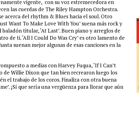
enamente vigente, con su voz estremecedora en
mecen las cuerdas de The Riley Hampton Orchestra.
 se acerca del rhythm & Blues hacia el soul. Otro
‘I Just Want To Make Love With You’ suena más rock y
l baladón titular, ‘At Last’. Buen piano y arreglos de
o de ti. ‘All I Could Do Was Cry’ es otro lamento de
hasta suenan mejor algunas de esas canciones en la
compuesto a medias con Harvey Fuqua, ‘If I Can’t
o de Willie Dixon que tan bien recrearon luego los
n el trabajo de los coros. Finaliza con otra buena
me’. ¡Sí que sería una vergüenza para llorar que aún