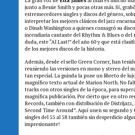
La gran voz de
Etta James
al final es mucho má
junto a Bessie Smith y pocas otras más. Sí, grab
estremecedores singles y discos del género, sob
interpretar los mejores clásicos del jazz encar
o Dinah Washington a quienes consagró su disc
incendiaria cantante del Rhythm & Blues o del más
duda, este “Al Last!” del año 60 y que está clasi
de los mejores discos de la historia.
Además, desde el sello Green Corner, han tenid
reuniendo las versiones en mono y stereo del 
tan especial. La guinda la pone un libreto de lujo
magnífico texto actual de Marion North. No fal
tracks con otros singles de la época, para supe
magnífica publicación. Por cierto que en otro
Records, también con distribución de Distrijazz, 
Second Time Around”. Aquí unen su segundo y 
singles del 55 al 58 también sin desperdicio algu
impresionante!