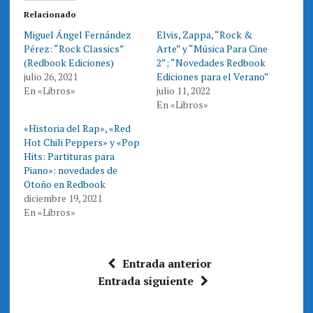
r
r
e
e
Relacionado
n
n
T
F
Miguel Ángel Fernández
Elvis, Zappa, “Rock &
w
a
i
c
Pérez: “Rock Classics”
Arte” y “Música Para Cine
t
e
t
b
(Redbook Ediciones)
2”; “Novedades Redbook
e
o
julio 26, 2021
Ediciones para el Verano”
r
o
(
k
En «Libros»
julio 11, 2022
S
(
e
S
En «Libros»
a
e
b
a
r
b
«Historia del Rap», «Red
e
r
Hot Chili Peppers» y «Pop
e
e
n
e
Hits: Partituras para
u
n
n
u
Piano»: novedades de
a
n
Otoño en Redbook
v
a
e
v
diciembre 19, 2021
n
e
t
n
En «Libros»
a
t
n
a
a
n
n
a
u
n
e
u
Entrada anterior
v
e
a
v
Entrada siguiente
)
a
)