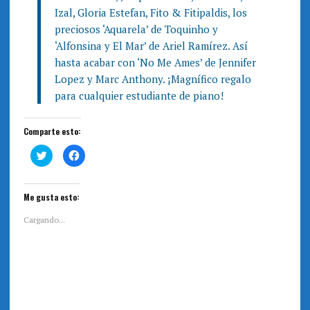
Izal, Gloria Estefan, Fito & Fitipaldis, los
preciosos ‘Aquarela’ de Toquinho y
‘Alfonsina y El Mar’ de Ariel Ramírez. Así
hasta acabar con ‘No Me Ames’ de Jennifer
Lopez y Marc Anthony. ¡Magnífico regalo
para cualquier estudiante de piano!
Comparte esto:
H
H
a
a
z
z
c
c
l
l
i
i
Me gusta esto:
c
c
p
p
a
a
Cargando...
r
r
a
a
c
c
o
o
m
m
p
p
a
a
r
r
t
t
i
i