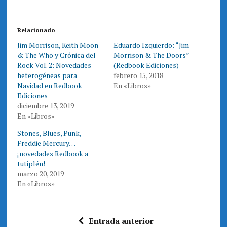
r
r
t
t
i
i
r
r
e
e
Relacionado
n
n
T
F
Jim Morrison, Keith Moon
Eduardo Izquierdo: “Jim
w
a
i
c
& The Who y Crónica del
Morrison & The Doors”
t
e
t
b
Rock Vol. 2: Novedades
(Redbook Ediciones)
e
o
heterogéneas para
febrero 15, 2018
r
o
(
k
Navidad en Redbook
En «Libros»
S
(
e
S
Ediciones
a
e
diciembre 13, 2019
b
a
r
b
En «Libros»
e
r
e
e
n
e
Stones, Blues, Punk,
u
n
n
u
Freddie Mercury…
a
n
¡novedades Redbook a
v
a
e
v
tutiplén!
n
e
t
n
marzo 20, 2019
a
t
En «Libros»
n
a
a
n
n
a
u
n
e
u
v
e
Entrada anterior
a
v