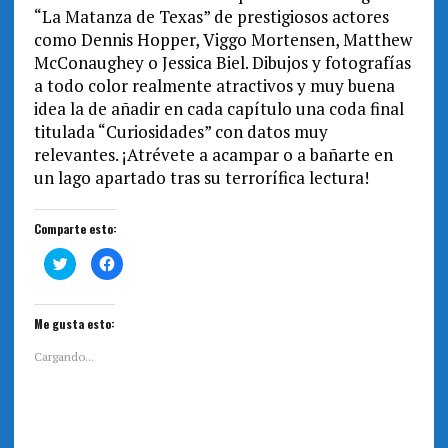
“La Matanza de Texas” de prestigiosos actores
como Dennis Hopper, Viggo Mortensen, Matthew
McConaughey o Jessica Biel. Dibujos y fotografías
a todo color realmente atractivos y muy buena
idea la de añadir en cada capítulo una coda final
titulada “Curiosidades” con datos muy
relevantes. ¡Atrévete a acampar o a bañarte en
un lago apartado tras su terrorífica lectura!
Comparte esto:
H
H
a
a
z
z
c
c
l
l
i
i
Me gusta esto:
c
c
p
p
a
a
Cargando...
r
r
a
a
c
c
o
o
m
m
p
p
a
a