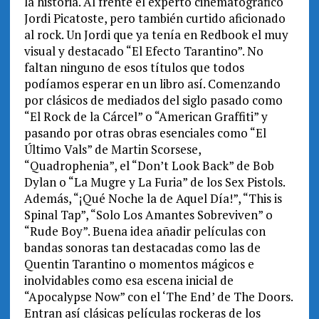
la historia. Al frente el experto cinematográfico
Jordi Picatoste, pero también curtido aficionado
al rock. Un Jordi que ya tenía en Redbook el muy
visual y destacado “El Efecto Tarantino”. No
faltan ninguno de esos títulos que todos
podíamos esperar en un libro así. Comenzando
por clásicos de mediados del siglo pasado como
“El Rock de la Cárcel” o “American Graffiti” y
pasando por otras obras esenciales como “El
Último Vals” de Martin Scorsese,
“Quadrophenia”, el “Don’t Look Back” de Bob
Dylan o “La Mugre y La Furia” de los Sex Pistols.
Además, “¡Qué Noche la de Aquel Día!”, “This is
Spinal Tap”, “Solo Los Amantes Sobreviven” o
“Rude Boy”. Buena idea añadir películas con
bandas sonoras tan destacadas como las de
Quentin Tarantino o momentos mágicos e
inolvidables como esa escena inicial de
“Apocalypse Now” con el ‘The End’ de The Doors.
Entran así clásicas películas rockeras de los