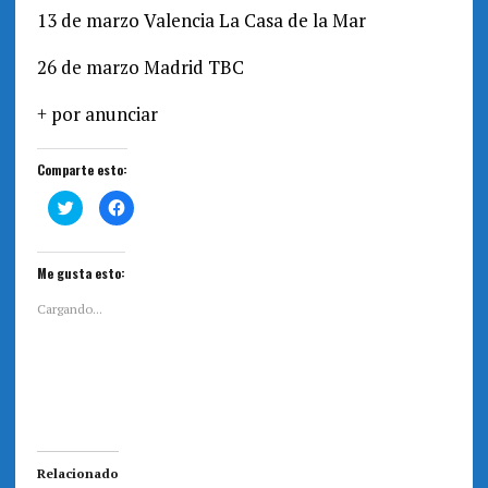
13 de marzo Valencia La Casa de la Mar
26 de marzo Madrid TBC
+ por anunciar
Comparte esto:
H
H
a
a
z
z
c
c
l
l
i
i
Me gusta esto:
c
c
p
p
a
a
Cargando...
r
r
a
a
c
c
o
o
m
m
p
p
a
a
r
r
t
t
i
i
r
r
e
e
Relacionado
n
n