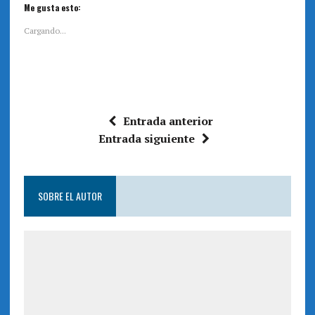
i
i
Me gusta esto:
c
c
p
p
a
a
Cargando...
r
r
a
a
c
c
o
o
m
m
p
p
a
a
r
r
t
t
i
i
Entrada anterior
r
r
e
e
Entrada siguiente
n
n
T
F
w
a
i
c
t
e
t
b
e
o
SOBRE EL AUTOR
r
o
(
k
S
(
e
S
a
e
b
a
r
b
e
r
e
e
n
e
u
n
n
u
a
n
v
a