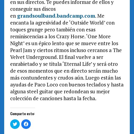
en sus directos. Te puedes informar de ellos y
conseguir sus discos
en
grandsoulband.bandcamp.com
. Me
encanta la agresividad de ‘Outside World’ con
toques grunge pero también con esas
reminiscencias a los Crazy Horse. ‘One More
Night’ es un épico lento que se mueve entre los
Pearl Jam y ciertos ritmos incluso cercanos a The
Velvet Underground. El final vuelve a ser
enrabietado y se titula ‘Eternal Life’ y será otro
de esos momentos que en directo serán mucho
más contundentes y crudos aún. Luego están las
ayudas de Paco Loco con buenos teclados y hasta
alguna steel guitar que redondean su mejor
colección de canciones hasta la fecha.
Comparte esto:
H
H
a
a
z
z
c
c