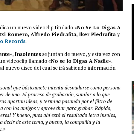
lica un nuevo videoclip titulado «
No Se Lo Digas A
txi Romero, Alfredo Piedrafita, Iker Piedrafita
y
to Records
.
ente
«,
Insolentes
se juntan de nuevo, y esta vez con
un videoclip llamado «
No se lo Digas A Nadie
«.
l nuevo disco del cual se irá sabiendo información
rsonal que básicamete intenta desnudarse como persona
r de uno. El proceso de grabación, similar a lo que
os aportan ideas, y termina pasando por el filtro de
ta con los amigos y aprovechar para grabar. Rápido,
veres! Y bueno, pues ahí está el resultado letra insoles,
a decir de este tema, y bueno, la compañía y la
e.»