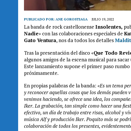
PUBLICADO POR:
ANE GOROSTIAGA
JULIO 19, 2022
La banda de rock castellonense
Insolentes,
pub
Nadie
» con las colaboraciones especiales de
Ku
Gato Ventura
, nos da todos los detalles
Maldi
Tras la presentación del disco «
Que Todo Revi
algunos amigos de la escena musical para sacar 
Este lanzamiento supone el primer paso rumbo a
próximamente.
En propias palabras de la banda:
«Es un tema pe
y reconocer aquellas cosas que los demás pueden ve
venimos haciendo, se ofrece una idea, los compañer
Iker. La grabación, tan simple como hacer una fies
efectivo, un día de trabajo entre risas, alcohol y ví
música Alf y producción Iker. Poquito más se podrí
colaboración de todos los presentes, evidentement