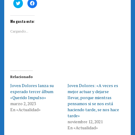
H
H
a
a
z
z
c
c
l
l
i
i
Me gusta esto:
c
c
p
p
a
a
Cargando...
r
r
a
a
c
c
o
o
m
m
p
p
a
a
r
r
t
t
i
i
r
r
e
e
Relacionado
n
n
T
F
Joven Dolores lanza su
Joven Dolores: «A veces es
w
a
i
c
esperado tercer álbum
mejor actuar y dejarse
t
e
t
b
«Querido Impulso»
llevar, porque mientras
e
o
marzo 2, 2023
pensamos si se nos está
r
o
(
k
En «Actualidad»
haciendo tarde, se nos hace
S
(
e
S
tarde»
a
e
noviembre 12, 2021
b
a
r
b
En «Actualidad»
e
r
e
e