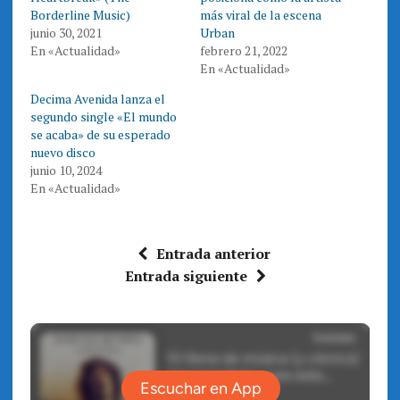
e
o
Borderline Music)
más viral de la escena
r
o
(
k
junio 30, 2021
Urban
S
(
e
S
En «Actualidad»
febrero 21, 2022
a
e
En «Actualidad»
b
a
r
b
e
r
Decima Avenida lanza el
e
e
n
e
segundo single «El mundo
u
n
n
u
se acaba» de su esperado
a
n
nuevo disco
v
a
e
v
junio 10, 2024
n
e
t
n
En «Actualidad»
a
t
n
a
a
n
n
a
u
n
e
u
Entrada anterior
v
e
a
v
Entrada siguiente
)
a
)