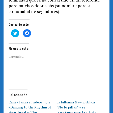
para muchos de sus bbs (su nombre para su
comunidad de seguidores).
Comparte esto:
H
H
a
a
z
z
c
c
l
l
i
i
Me gusta esto:
c
c
p
p
a
a
Cargando...
r
r
a
a
c
c
o
o
m
m
p
p
a
a
r
r
t
t
i
i
r
r
e
e
Relacionado
n
n
T
F
Canek lanza el videosingle
La bilbaína Nawi publica
w
a
i
c
«Dancing to the Rhythm of
“No lo pillas” y se
t
e
t
b
Heartbreak» (The
posiciona como la artista