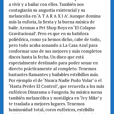
a vivir y a bailar con ellos. También nos
contagiarán su angustia existencial y su
melancolía en ‘A T A R A X I A’. Aunque domina
más la euforia, la fiesta y la buena música de
baile. Aromas a Pet Shop Boys en ‘El Colapso
Gravitacional’. Pero es que en su batidora
poliédrica, como ya hemos dicho, cabe de todo,
pero todo acaba sonando a La Casa Azul para
conformar uno de sus mejores y más completos
discos hasta la fecha. Un disco que está
especialmente destinado para poder sonar en
directo prácticamente al completo. Tenemos
bastantes flamantes y bailables estribillos más.
Por ejemplo el de ‘Nunca Nadie Pudo Volar’ o el
‘Hasta Perder El Control’, que recuerda a los más
eufóricos Dinarama o Fangoria. Su música suena
también melancólica y nostálgica en ‘Ivy Mike’ y
te traslada a mejores lugares. Tenemos
luminosidad total, coros eufóricos, estribillo