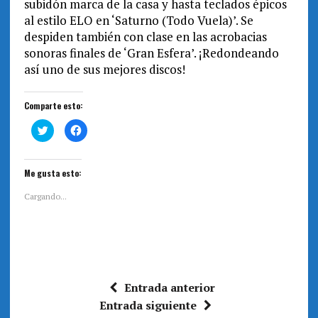
subidón marca de la casa y hasta teclados épicos
al estilo ELO en ‘Saturno (Todo Vuela)’. Se
despiden también con clase en las acrobacias
sonoras finales de ‘Gran Esfera’. ¡Redondeando
así uno de sus mejores discos!
Comparte esto:
H
H
a
a
z
z
c
c
l
l
i
i
Me gusta esto:
c
c
p
p
a
a
Cargando...
r
r
a
a
c
c
o
o
m
m
p
p
a
a
r
r
t
t
i
i
Entrada anterior
r
r
e
e
Entrada siguiente
n
n
T
F