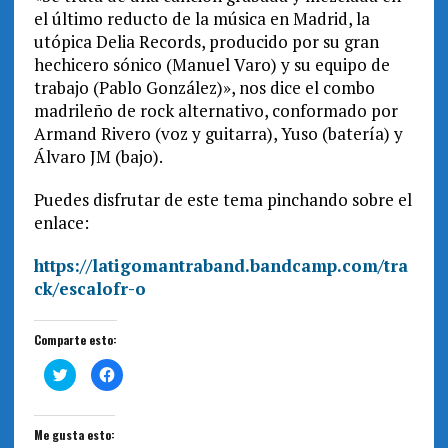
el último reducto de la música en Madrid, la
utópica Delia Records, producido por su gran
hechicero sónico (Manuel Varo) y su equipo de
trabajo (Pablo González)», nos dice el combo
madrileño de rock alternativo, conformado por
Armand Rivero (voz y guitarra), Yuso (batería) y
Álvaro JM (bajo).
Puedes disfrutar de este tema pinchando sobre el
enlace:
https://latigomantraband.bandcamp.com/tra
ck/escalofr-o
Comparte esto:
H
H
a
a
z
z
c
c
l
l
i
i
Me gusta esto:
c
c