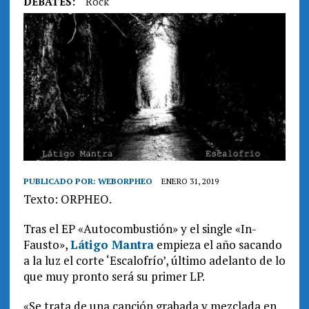
DEBATES:
Rock
PUBLICADO POR:
WEBORPHEO
ENERO 31, 2019
Texto: ORPHEO.
Tras el EP «Autocombustión» y el single «In-
Fausto»,
Látigo Mantra
empieza el año sacando
a la luz el corte ‘Escalofrío’, último adelanto de lo
que muy pronto será su primer LP.
«Se trata de una canción grabada y mezclada en