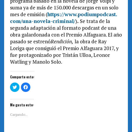
programa basado en la novela de Jorge Volpi y
suma ya de más de 150.000 descargas en un solo
mes de emisión (
https://www.podiumpodcast.
com/una-novela-criminal/
)
.
Se trata de la
segunda adaptación al formato podcast de una
obra galardonada con el Premio Alfaguara. El año
pasado se estrenó
Rendición,
la obra de Ray
Loriga que consiguió el Premio Alfaguara 2017, y
fue protagonizado por Tristán Ulloa, Leonor
Watling y Manolo Solo.
Comparte esto:
H
H
a
a
z
z
c
c
l
l
i
i
Me gusta esto:
c
c
p
p
a
a
Cargando...
r
r
a
a
c
c
o
o