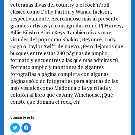
veteranas divas del country o el rock’n’roll
clásico como Dolly Parton y Wanda Jackson,
respectivamente. Acercándose más al presente
grandes artistas ya consagradas como PJ Harvey,
Billie Eilish o Alicia Keys. También divas muy
visuales del pop como Shakira, Beyoncé, Lady
Gaga o Taylor Swift, de nuevo. ¡Pero dejamos que
busques entre estas 240 páginas de amplio
formato y encuentres a las que más admiras tú!
Formato amplio y montones de gigantes
fotografías a página completa con algunas
páginas sólo de fotografías para algunas de las
más visuales como Madonna o la ya citada y
colofón al libro que es Amy Winehouse. ¡Qué
conste que domina el rock, eh!
Comparte esto:
H
H
a
a
z
z