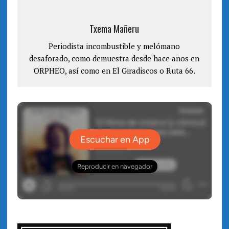
a
n
v
a
e
v
n
e
Txema Mañeru
t
n
a
t
n
a
a
Periodista incombustible y melómano
n
n
a
desaforado, como demuestra desde hace años en
u
n
e
u
v
ORPHEO, así como en El Giradiscos o Ruta 66.
e
a
v
)
a
)