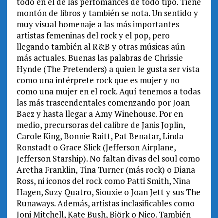
todo en el de las perfomances de todo tipo. Tiene
montón de libros y también se nota. Un sentido y
muy visual homenaje a las más importantes
artistas femeninas del rock y el pop, pero
llegando también al R&B y otras músicas aún
más actuales. Buenas las palabras de Chrissie
Hynde (The Pretenders) a quien le gusta ser vista
como una intérprete rock que es mujer y no
como una mujer en el rock. Aquí tenemos a todas
las más trascendentales comenzando por Joan
Baez y hasta llegar a Amy Winehouse. Por en
medio, precursoras del calibre de Janis Joplin,
Carole King, Bonnie Raitt, Pat Benatar, Linda
Ronstadt o Grace Slick (Jefferson Airplane,
Jefferson Starship). No faltan divas del soul como
Aretha Franklin, Tina Turner (más rock) o Diana
Ross, ni iconos del rock como Patti Smith, Nina
Hagen, Suzy Quatro, Siouxie o Joan Jett y sus The
Runaways. Además, artistas inclasificables como
Joni Mitchell, Kate Bush, Björk o Nico. También