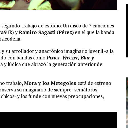
u segundo trabajo de estudio. Un disco de 7 canciones
ra91k
) y
Ramiro Sagasti
(
Pérez)
en el que la banda
psicodelia.
os y su arrollador y anacrónico imaginario juvenil -a la
ntado con bandas como
Pixies, Weezer, Blur y
ta y lúdica que abrazó la generación anterior de
mo trabajo,
Mora y los Metegoles
está de estreno
onserva su imaginario de siempre -semáforos,
e chicos- y los funde con nuevas preocupaciones,