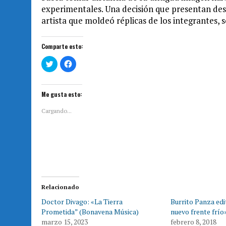
experimentales. Una decisión que presentan des
artista que moldeó réplicas de los integrantes, 
Comparte esto:
H
H
a
a
z
z
c
c
l
l
i
i
Me gusta esto:
c
c
p
p
a
a
Cargando...
r
r
a
a
c
c
o
o
m
m
p
p
a
a
r
r
t
t
i
i
r
r
e
e
Relacionado
n
n
T
F
Doctor Divago: «La Tierra
Burrito Panza edi
w
a
i
c
Prometida” (Bonavena Música)
nuevo frente frío
t
e
t
b
marzo 15, 2023
febrero 8, 2018
e
o