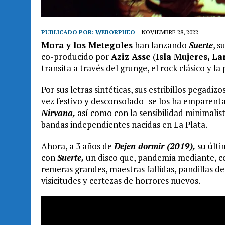
PUBLICADO POR:
WEBORPHEO
NOVIEMBRE 28, 2022
Mora y los Metegoles
han lanzando
Suerte
, s
co-producido por
Aziz Asse
(
Isla Mujeres, La
transita a través del grunge, el rock clásico y la 
Por sus letras sintéticas, sus estribillos pegadiz
vez festivo y desconsolado- se los ha empare
Nirvana,
así como con la sensibilidad minimalis
bandas independientes nacidas en La Plata.
Ahora, a 3 años de
Dejen dormir (2019),
su últi
con
Suerte,
un disco que, pandemia mediante, c
remeras grandes, maestras fallidas, pandillas d
visicitudes y certezas de horrores nuevos.