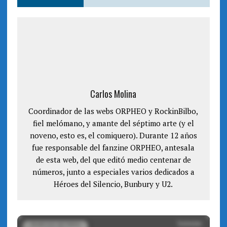
(
k
S
(
e
S
a
e
b
a
r
b
e
r
e
e
n
e
u
n
n
u
a
n
v
a
e
v
n
e
Carlos Molina
t
n
a
t
n
a
Coordinador de las webs ORPHEO y RockinBilbo,
a
n
n
a
fiel melómano, y amante del séptimo arte (y el
u
n
e
u
noveno, esto es, el comiquero). Durante 12 años
v
e
a
v
fue responsable del fanzine ORPHEO, antesala
)
a
)
de esta web, del que editó medio centenar de
números, junto a especiales varios dedicados a
Héroes del Silencio, Bunbury y U2.