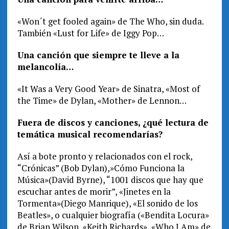
«Won´t get fooled again» de The Who, sin duda.
También «Lust for Life» de Iggy Pop…
Una canción que siempre te lleve a la
melancolía…
«It Was a Very Good Year» de Sinatra, «Most of
the Time» de Dylan, «Mother» de Lennon…
Fuera de discos y canciones, ¿qué lectura de
temática musical recomendarías?
Así a bote pronto y relacionados con el rock,
“Crónicas” (Bob Dylan),»Cómo Funciona la
Música»(David Byrne), “1001 discos que hay que
escuchar antes de morir”, «Jinetes en la
Tormenta»(Diego Manrique), «El sonido de los
Beatles», o cualquier biografía («Bendita Locura»
de Brian Wilson, «Keith Richards», «Who I Am» de