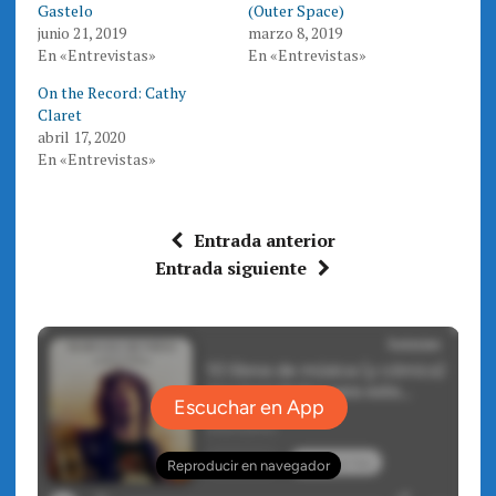
i
c
Gastelo
(Outer Space)
t
e
t
b
junio 21, 2019
marzo 8, 2019
e
o
En «Entrevistas»
En «Entrevistas»
r
o
(
k
S
(
On the Record: Cathy
e
S
a
e
Claret
b
a
r
b
abril 17, 2020
e
r
En «Entrevistas»
e
e
n
e
u
n
n
u
a
n
v
a
Entrada anterior
e
v
n
e
Entrada siguiente
t
n
a
t
n
a
a
n
n
a
u
n
e
u
v
e
a
v
)
a
)