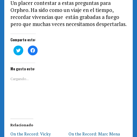
Un placer contestar a estas preguntas para
Orpheo. Ha sido como un viaje en el tiempo,
recordar vivencias que están grabadas a fuego
pero que muchas veces necesitamos despertarlas.
Comparte esto:
H
H
a
a
z
z
c
c
l
l
i
i
Me gusta esto:
c
c
p
p
a
a
Cargando...
r
r
a
a
c
c
o
o
m
m
p
p
a
a
r
r
t
t
i
i
r
r
e
e
Relacionado
n
n
T
F
On the Record: Vicky
On the Record: Marc Mena
w
a