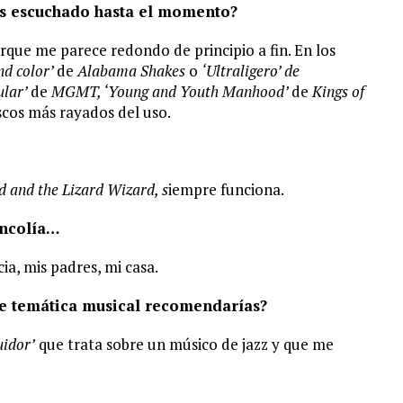
has escuchado hasta el momento?
que me parece redondo de principio a fin. En los
nd color’
de
Alabama Shakes
o
‘Ultraligero’ de
ular’
de
MGMT, ‘Young and Youth Manhood’
de
Kings of
scos más rayados del uso.
d and the Lizard Wizard, s
iempre funciona.
ancolía…
cia, mis padres, mi casa.
 de temática musical recomendarías?
uidor’
que trata sobre un músico de jazz y que me