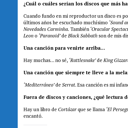
¿Cuál o cuáles serían los discos que más 
Cuando fundo en mi reproductor un disco es por
últimos años he escuchado muchísimo
‘Sound a
Novedades Carminha.
También
‘Oracular Spectac
Leon
o
‘Paranoid’
de
Black Sabbath
son de mis di
Una canción para venirte arriba…
Hay muchas… no sé,
‘Rattlesnake’
de
King Gizzar
Una canción que siempre te lleve a la mel
‘Mediterráneo’
de
Serrat
. Esa canción es mi infan
Fuera de discos y canciones, ¿qué lectura
Hay un libro de
Cortázar
que se llama
‘El Perseg
encantó.