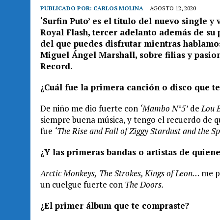
PUBLICADO POR:
CARLOS MOLINA
AGOSTO 12, 2020
‘Surfin Puto’ es el título del nuevo single 
Royal Flash, tercer adelanto además de su 
del que puedes disfrutar mientras hablamo
Miguel Ángel Marshall, sobre filias y pasi
Record.
¿Cuál fue la primera canción o disco que 
De niño me dio fuerte con
‘Mambo N°5’
de
Lou 
siempre buena música, y tengo el recuerdo de qu
fue
‘The Rise and Fall of Ziggy Stardust and the S
¿Y las primeras bandas o artistas de quiene
Arctic Monkeys,
The Strokes, Kings of Leon…
me p
un cuelgue fuerte con
The Doors.
¿El primer álbum que te compraste?