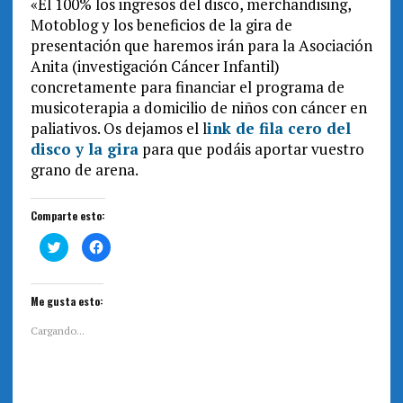
«El 100% los ingresos del disco, merchandising,
Motoblog y los beneficios de la gira de
presentación que haremos irán para la Asociación
Anita (investigación Cáncer Infantil)
concretamente para financiar el programa de
musicoterapia a domicilio de niños con cáncer en
paliativos. Os dejamos el l
ink de fila cero del
disco y la gira
para que podáis aportar vuestro
grano de arena.
Comparte esto:
H
H
a
a
z
z
c
c
l
l
i
i
Me gusta esto:
c
c
p
p
a
a
Cargando...
r
r
a
a
c
c
o
o
m
m
p
p