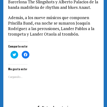
Barcelona The Slingshots y Alberto Palacios de la
banda madrileña de rhythm and blues Anaut.
Además, a los nueve músicos que componen
Priscilla Band, esa noche se sumaron Joaquín
Rodríguez a las percusiones, Lander Pablos a la
trompeta y Lander Otaola al trombón.
Comparte esto:
H
H
a
a
z
z
c
c
l
l
i
i
Me gusta esto:
c
c
p
p
a
a
Cargando...
r
r
a
a
c
c
o
o
m
m
p
p
a
a
r
r
t
t
i
i