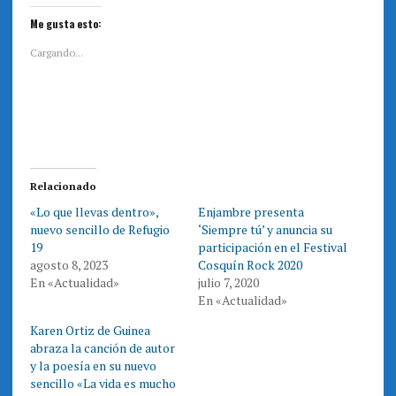
l
l
i
i
Me gusta esto:
c
c
p
p
a
a
Cargando...
r
r
a
a
c
c
o
o
m
m
p
p
a
a
r
r
t
t
i
i
r
r
e
e
Relacionado
n
n
T
F
«Lo que llevas dentro»,
Enjambre presenta
w
a
i
c
nuevo sencillo de Refugio
‘Siempre tú’ y anuncia su
t
e
t
b
19
participación en el Festival
e
o
agosto 8, 2023
Cosquín Rock 2020
r
o
(
k
En «Actualidad»
julio 7, 2020
S
(
e
S
En «Actualidad»
a
e
b
a
r
b
Karen Ortiz de Guinea
e
r
abraza la canción de autor
e
e
n
e
y la poesía en su nuevo
u
n
n
u
sencillo «La vida es mucho
a
n