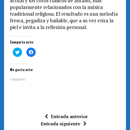
actual y los coros clásicos de antaño, más
popularmente relacionados con la música
tradicional religiosa. El resultado es una melodía
fresca, pegadiza y bailable, que a su vez eriza la
piel e invita a la reflexión personal.
Comparte esto:
H
H
a
a
z
z
c
c
l
l
i
i
Me gusta esto:
c
c
p
p
a
a
Cargando...
r
r
a
a
c
c
o
o
m
m
p
p
a
a
r
r
t
t
i
i
Entrada anterior
r
r
e
e
Entrada siguiente
n
n
T
F