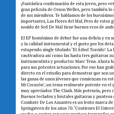
¡Fantástica confirmación de esta joven, pero ve
gran película de Orson Welles, pero también lo
de sus miembros. Te hablamos de los buenísimos
importantes, Las Flores del Mal. Pero de estos
sonido de Sed De Mal tiene buenos ecos de amb
El EP homónimo de debut fue una delicia y en s
y la calidad instrumental y el gusto por los de
estupendo single titulado ‘El Árbol Torcido’. L
cautivadora así como las hasta tres guitarras zu
instrumentista y productor Marc Tena. Ahora h
para sus potentes actuaciones. Por eso han grab
directo en el estudio para demostrar que son un
las ganas de unos jóvenes que comienzan en est
Mi Corazón’, un tema realmente potente en el q
muy apreciados The Clash. Más potencia, pero con
Buenos teclados y brutales guitarras y punteos co
Combate De Los Amantes es un lento marca de la
Springsteen de los años 70. ‘Contienes El Univer
vuelve a contar con unos punteos tremendos en