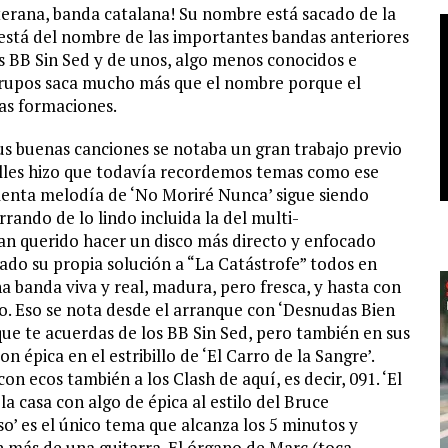
terana, banda catalana! Su nombre está sacado de la
 está del nombre de las importantes bandas anteriores
 BB Sin Sed y de unos, algo menos conocidos e
 grupos saca mucho más que el nombre porque el
as formaciones.
us buenas canciones se notaba un gran trabajo previo
talles hizo que todavía recordemos temas como ese
a lenta melodía de ‘No Moriré Nunca’ sigue siendo
rrando de lo lindo incluida la del multi-
an querido hacer un disco más directo y enfocado
ado su propia solución a “La Catástrofe” todos en
a banda viva y real, madura, pero fresca, y hasta con
o. Eso se nota desde el arranque con ‘Desnudas Bien
ue te acuerdas de los BB Sin Sed, pero también en sus
 épica en el estribillo de ‘El Carro de la Sangre’.
n ecos también a los Clash de aquí, es decir, 091. ‘El
 casa con algo de épica al estilo del Bruce
so’ es el único tema que alcanza los 5 minutos y
 más de una guitarra. El órgano de Marc (toca