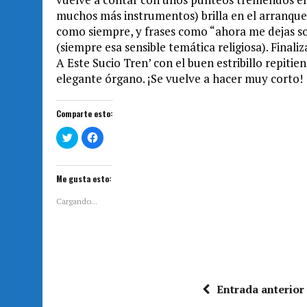
muchos más instrumentos) brilla en el arranque 
como siempre, y frases como “ahora me dejas sol
(siempre esa sensible temática religiosa). Fina
A Este Sucio Tren’ con el buen estribillo repitie
elegante órgano. ¡Se vuelve a hacer muy corto!
Comparte esto:
H
H
a
a
z
z
c
c
l
l
i
i
Me gusta esto:
c
c
p
p
a
a
Cargando...
r
r
a
a
c
c
o
o
m
m
p
p
a
a
r
r
t
t
i
i
Entrada anterior
r
r
e
e