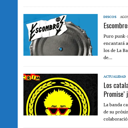
DISCOS
AGOS
Escombros
Puro punk-r
encantará a
los de La Ba
de…
ACTUALIDAD
Los catal
Promise’ 
La banda ca
de su próxi
colaboració