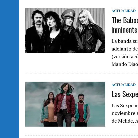
ACTUALIDAD
The Baboo
inminente
La banda s
adelanto de
(versión ac
Mando Dia
ACTUALIDAD
Las Sexpe
Las Sexpear
noviembre e
de Melide, 