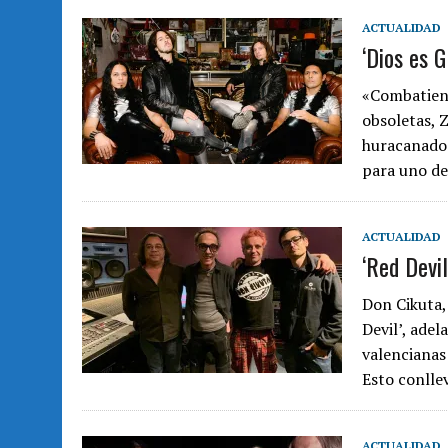
ACTUALIDAD
‘Dios es 
«Combatiend
obsoletas, 
huracanado 
para uno de
ACTUALIDAD
‘Red Devi
Don Cikuta,
Devil’, ade
valencianas
Esto conlle
ACTUALIDAD