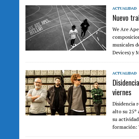
ACTUALIDAD
Nuevo tra
We Are Apes
composicion
musicales de
Devices) y 
ACTUALIDAD
Disidenci
viernes
Disidencia 
alto su 25º
su activida
formación: 