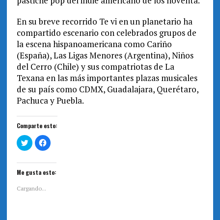
pastiche pop del indie americano de los noventa.
En su breve recorrido Te vi en un planetario ha
compartido escenario con celebrados grupos de
la escena hispanoamericana como Cariño
(España), Las Ligas Menores (Argentina), Niños
del Cerro (Chile) y sus compatriotas de La
Texana en las más importantes plazas musicales
de su país como CDMX, Guadalajara, Querétaro,
Pachuca y Puebla.
Comparte esto:
H
H
a
a
z
z
c
c
l
l
i
i
Me gusta esto:
c
c
p
p
a
a
Cargando...
r
r
a
a
c
c
o
o
m
m