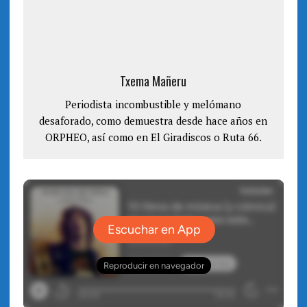
S
(
e
S
a
e
b
a
r
b
e
r
e
e
n
e
u
n
n
u
Txema Mañeru
a
n
v
a
e
v
Periodista incombustible y melómano
n
e
t
n
desaforado, como demuestra desde hace años en
a
t
n
a
ORPHEO, así como en El Giradiscos o Ruta 66.
a
n
n
a
u
n
e
u
v
e
a
v
)
a
)