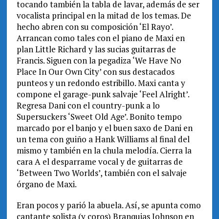
tocando también la tabla de lavar, además de ser
vocalista principal en la mitad de los temas. De
hecho abren con su composición ‘El Rayo’.
Arrancan como tales con el piano de Maxi en
plan Little Richard y las sucias guitarras de
Francis. Siguen con la pegadiza ‘We Have No
Place In Our Own City’ con sus destacados
punteos y un redondo estribillo. Maxi canta y
compone el garage-punk salvaje ‘Feel Alright’.
Regresa Dani con el country-punk a lo
Supersuckers ‘Sweet Old Age’. Bonito tempo
marcado por el banjo y el buen saxo de Dani en
un tema con guiño a Hank Williams al final del
mismo y también en la chula melodía. Cierra la
cara A el desparrame vocal y de guitarras de
‘Between Two Worlds’, también con el salvaje
órgano de Maxi.
Eran pocos y parió la abuela. Así, se apunta como
cantante solista (y coros) Branquias Johnson en