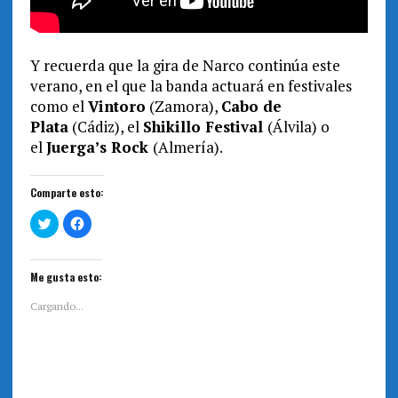
Y recuerda que la gira de Narco continúa este
verano, en el que la banda actuará en festivales
como el
Vintoro
(Zamora),
Cabo de
Plata
(Cádiz), el
Shikillo Festival
(Álvila) o
el
Juerga’s Rock
(Almería).
Comparte esto:
H
H
a
a
z
z
c
c
l
l
i
i
Me gusta esto:
c
c
p
p
a
a
Cargando...
r
r
a
a
c
c
o
o
m
m
p
p
a
a
r
r