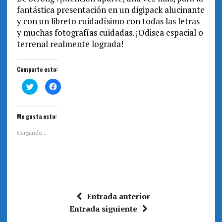
fantástica presentación en un digipack alucinante
y con un libreto cuidadísimo con todas las letras
y muchas fotografías cuidadas. ¡Odisea espacial o
terrenal realmente lograda!
Comparte esto:
H
H
a
a
z
z
c
c
l
l
i
i
Me gusta esto:
c
c
p
p
a
a
Cargando...
r
r
a
a
c
c
o
o
m
m
p
p
a
a
r
r
t
t
i
i
Entrada anterior
r
r
e
e
Entrada siguiente
n
n
T
F
w
a