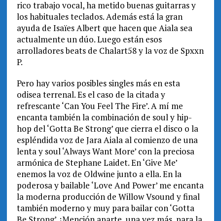
rico trabajo vocal, ha metido buenas guitarras y
los habituales teclados. Además está la gran
ayuda de Isaïes Albert que hacen que Aiala sea
actualmente un dúo. Luego están esos
arrolladores beats de Chalart58 y la voz de Spxxn
P.
Pero hay varios posibles singles más en esta
odisea terrenal. Es el caso de la citada y
refrescante ‘Can You Feel The Fire’. A mí me
encanta también la combinación de soul y hip-
hop del ‘Gotta Be Strong’ que cierra el disco o la
espléndida voz de Jara Aiala al comienzo de una
lenta y soul ‘Always Want More’ con la preciosa
armónica de Stephane Laidet. En ‘Give Me’
enemos la voz de Oldwine junto a ella. En la
poderosa y bailable ‘Love And Power’ me encanta
la moderna producción de Willow Vsound y final
también moderno y muy para bailar con ‘Gotta
Be Strong’. ¡Mención aparte, una vez más, para la