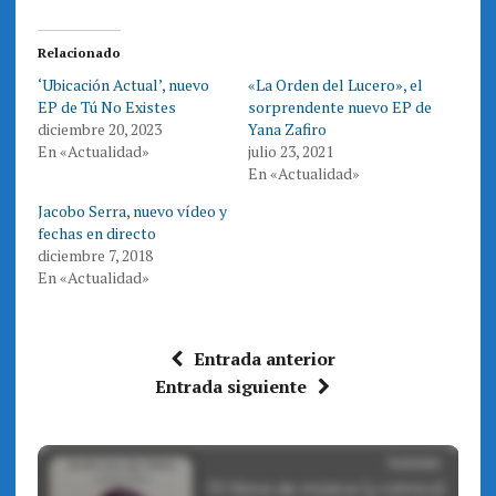
t
t
i
i
r
r
e
e
Relacionado
n
n
T
F
‘Ubicación Actual’, nuevo
«La Orden del Lucero», el
w
a
i
c
EP de Tú No Existes
sorprendente nuevo EP de
t
e
t
b
diciembre 20, 2023
Yana Zafiro
e
o
En «Actualidad»
julio 23, 2021
r
o
(
k
En «Actualidad»
S
(
e
S
a
e
Jacobo Serra, nuevo vídeo y
b
a
r
b
fechas en directo
e
r
diciembre 7, 2018
e
e
n
e
En «Actualidad»
u
n
n
u
a
n
v
a
e
v
n
e
Entrada anterior
t
n
a
t
Entrada siguiente
n
a
a
n
n
a
u
n
e
u
v
e
a
v
)
a