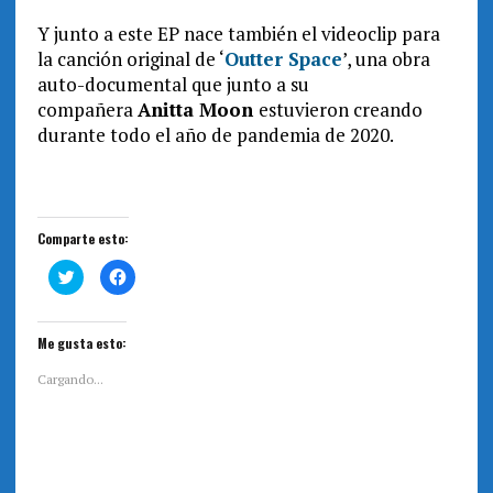
Y junto a este EP nace también el videoclip para
la canción original de ‘
Outter Space
’, una obra
auto-documental que junto a su
compañera
Anitta Moon
estuvieron creando
durante todo el año de pandemia de 2020.
Comparte esto:
H
H
a
a
z
z
c
c
l
l
i
i
Me gusta esto:
c
c
p
p
a
a
Cargando...
r
r
a
a
c
c
o
o
m
m
p
p
a
a
r
r