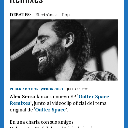
DEBATES:
Electrónica
Pop
PUBLICADO POR:
WEBORPHEO
JULIO 16, 2021
Alex Serra
lanza su nuevo EP
‘
Outter Space
Remixes
’
, junto al videoclip oficial del tema
original de ‘
Outter Space
’.
En una charla con sus amigos