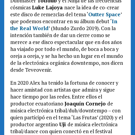
Dubmaster
Totidub
y el Ninja de las frecuencias
cósmicas
Luke Lajoya
nace la idea de co-crear
este disco de remezclas del tema ‘
Outter Space
’
que podemos encontrar en su álbum debut ‘
In
the Real World
’ (Mundo Zurdo 2019). Con la
intención también de dar un cierre como se
merece a ese disco espectacular que en dos años
ha viajado por todo el mundo, de boca a boca y
oreja a oreja, y se ha hecho un lugar en el mundo
de la electrónica orgánica downtempo, nos dicen
desde Teveovenir.
En 2020 Alex ha tenido la fortuna de conocer y
hacer amistad con artistas que admira y sigue
hace tiempo por las redes. Entre ellos el
productor ecuatoriano
Joaquín Cornejo
de
música electrónica tribal/dub/downtempo – con
quien participó en el tema ‘Las Frutas’ (2020) y el
productor argentino
Uji
de música electrónica
tribal/dance con quien conectó en el festival