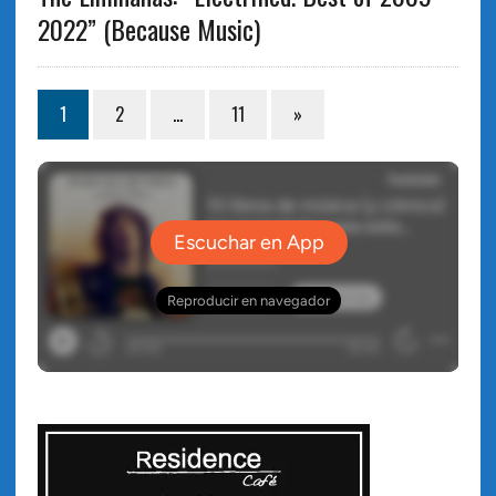
2022” (Because Music)
1
2
…
11
»