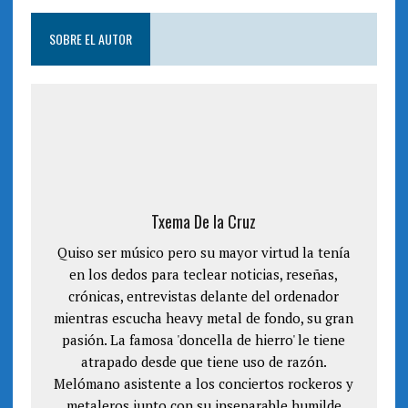
t
e
t
b
e
o
SOBRE EL AUTOR
r
o
(
k
S
(
e
S
a
e
b
a
r
b
e
r
e
e
n
e
u
n
n
u
a
n
v
a
e
v
n
e
Txema De la Cruz
t
n
a
t
n
a
Quiso ser músico pero su mayor virtud la tenía
a
n
n
a
u
en los dedos para teclear noticias, reseñas,
n
e
u
v
crónicas, entrevistas delante del ordenador
e
a
v
mientras escucha heavy metal de fondo, su gran
)
a
)
pasión. La famosa 'doncella de hierro' le tiene
atrapado desde que tiene uso de razón.
Melómano asistente a los conciertos rockeros y
metaleros junto con su inseparable humilde