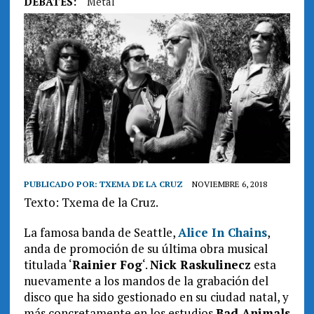
DEBATES:
Metal
PUBLICADO POR:
TXEMA DE LA CRUZ
NOVIEMBRE 6, 2018
Texto: Txema de la Cruz.
La famosa banda de Seattle,
Alice In Chains
,
anda de promoción de su última obra musical
titulada ‘
Rainier Fog
‘.
Nick Raskulinecz
esta
nuevamente a los mandos de la grabación del
disco que ha sido gestionado en su ciudad natal, y
más concretamente en los
estudios
Bad Animals